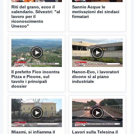
Riti del grano, ecco il
Sannio Acque le
calendario. Silvestri: "al
motivazioni dei sindaci
lavoro per il
firmatari
riconoscimento
Unesco"
Il prefetto Fico incontra
Hanon-Evo, i lavoratori
Pizza e Picone, sul
dicono sì al piano
tavolo i principali
industriale
dossier
Miasmi, si infiamma il
Lavori sulla Telesina il