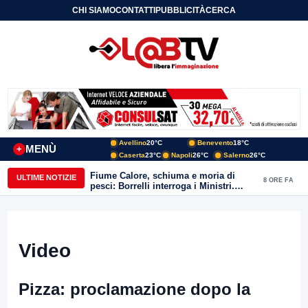
CHI SIAMO
CONTATTI
PUBBLICITÀ
CERCA
Avellino
20°C
Benevento
18°C
MENÙ
+
Caserta
23°C
Napoli
26°C
Salerno
26°C
Fiume Calore, schiuma e moria di
ULTIME NOTIZIE
8 ORE FA
pesci: Borrelli interroga i Ministri.
“Benevento paga l’assenza del
depuratore
Video
Pizza: proclamazione dopo la