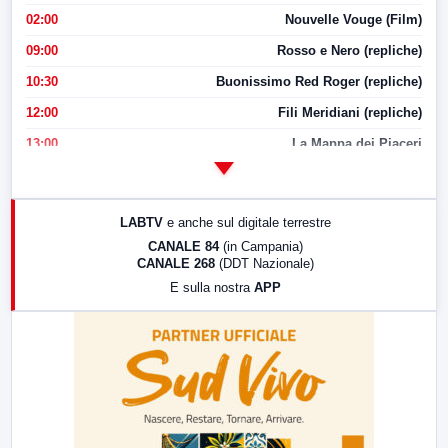
02:00
Nouvelle Vouge (Film)
09:00
Rosso e Nero (repliche)
10:30
Buonissimo Red Roger (repliche)
12:00
Fili Meridiani (repliche)
13:00
La Mappa dei Piaceri
14:00
LabNews
17:00
LabNews (replica)
LABTV
e anche sul digitale terrestre
18:30
Di Faccia e di Profilo (repliche)
CANALE 84
(in Campania)
CANALE 268
(DDT Nazionale)
19:30
LabNews (Diretta)
E sulla nostra
APP
21:00
Free Sport
23:00
LabNews (replica)