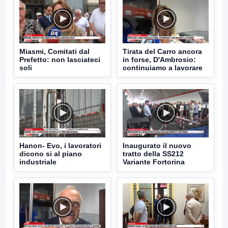
Miasmi, Comitati dal
Tirata del Carro ancora
Prefetto: non lasciateci
in forse, D'Ambrosio:
soli
continuiamo a lavorare
Hanon- Evo, i lavoratori
Inaugurato il nuovo
dicono si al piano
tratto della SS212
industriale
Variante Fortorina