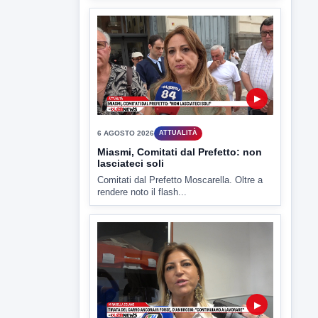
▶
6 AGOSTO 2026
ATTUALITÀ
Miasmi, Comitati dal Prefetto: non
lasciateci soli
Comitati dal Prefetto Moscarella. Oltre a
rendere noto il flash...
▶