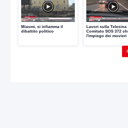
Miasmi, si infiamma il
Lavori sulla Telesina 
dibattito politico
Comitato SOS 372 ch
l'impiego dei movieri