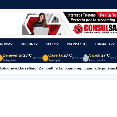
NOMIA
CULTURA
SPORT
PALINSESTO
FORMAT TV
Benevento
23°C
Caserta
26°C
Napoli
27°C
38° / 19°
35° / 24°
33° /
Soleggiato
Soleggiato
Poco nuvoloso
 Falcone e Borsellino: Zampetti e Lombardi replicano alle polemic