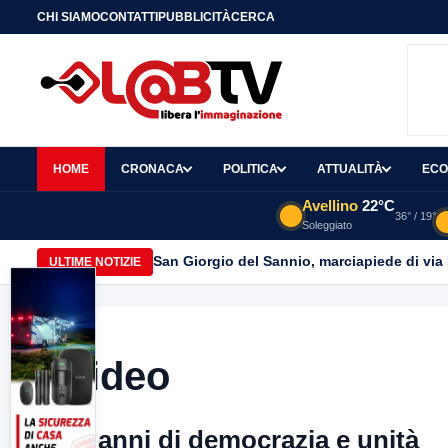
CHI SIAMO
CONTATTI
PUBBLICITÀ
CERCA
HOME
CRONACA
POLITICA
ATTUALITÀ
ECO
Avellino
22°C
36° / 19°
Soleggiato
San Giorgio del Sannio, marciapiede di via
ULTIME NOTIZIE
Video
80 anni di democrazia e unità