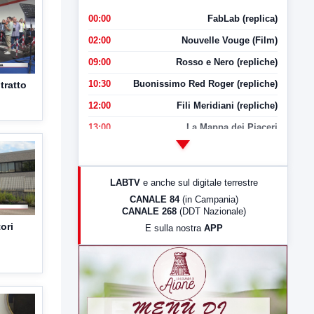
00:00
FabLab (replica)
02:00
Nouvelle Vouge (Film)
09:00
Rosso e Nero (repliche)
10:30
Buonissimo Red Roger (repliche)
tratto
12:00
Fili Meridiani (repliche)
13:00
La Mappa dei Piaceri
14:00
LabNews
17:00
LabNews (replica)
LABTV
e anche sul digitale terrestre
18:30
Di Faccia e di Profilo (repliche)
CANALE 84
(in Campania)
CANALE 268
(DDT Nazionale)
19:30
LabNews (Diretta)
ori
E sulla nostra
APP
21:00
Free Sport
23:00
LabNews (replica)