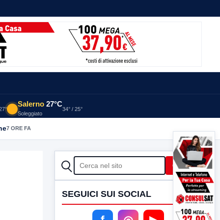
Salerno
27°C
 27°
34° / 25°
Soleggiato
he
7 ORE FA
CERCA
Cerca
SEGUICI SUI SOCIAL
f
◎
▶