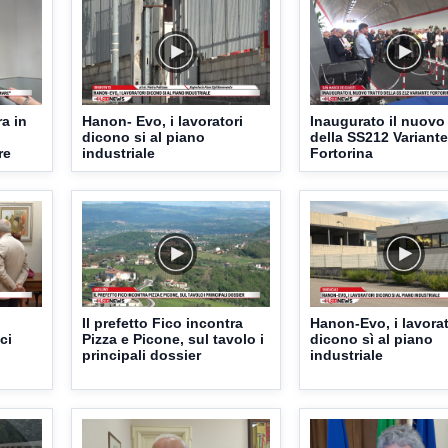
ra in
Hanon- Evo, i lavoratori
Inaugurato il nuovo 
dicono si al piano
della SS212 Variante
re
industriale
Fortorina
Il prefetto Fico incontra
Hanon-Evo, i lavorat
ci
Pizza e Picone, sul tavolo i
dicono sì al piano
principali dossier
industriale