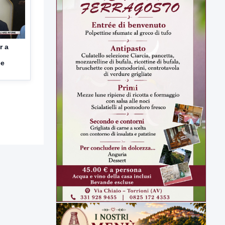
r a
ee