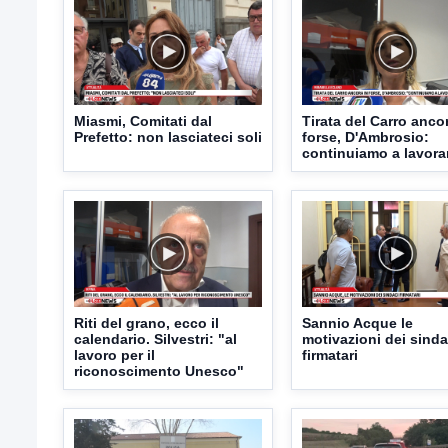
Miasmi, Comitati dal
Tirata del Carro anco
Prefetto: non lasciateci soli
forse, D'Ambrosio:
continuiamo a lavora
Riti del grano, ecco il
Sannio Acque le
calendario. Silvestri: "al
motivazioni dei sinda
lavoro per il
firmatari
riconoscimento Unesco"