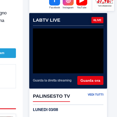
Facebook
Instagram
YouTube
ugno
LABTV LIVE
una
LIVE
ram
Guarda ora
Guarda la diretta streaming
VEDI TUTTI
PALINSESTO TV
LUNEDI 03/08