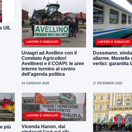
e UIL
LAVORO E SINDACATI
LAVORO E SINDACATI
Uniagri ad Avellino con il
Dussmann, sindac
Comitato Agricoltori
allarme. Mastella 
Avellinesi e il COAPI: le aree
vertici: garantita
interne tornino al centro
dell’agenda politica
24 GENNAIO 2026
17 DICEMBRE 2025
LAVORO E SINDACATI
Vicenda Hanon, dai
e più
sindacati l’aut aut alla