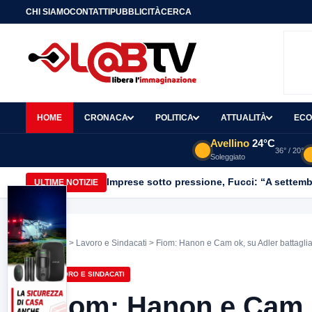
CHI SIAMO
CONTATTI
PUBBLICITÀ
CERCA
HOME
CRONACA
POLITICA
ATTUALITÀ
ECO
Avellino
24°C
36° / 20°
Soleggiato
Imprese sotto pressione, Fucci: “A settemb
ULTIME NOTIZIE
Home
>
Lavoro e Sindacati
> Fiom: Hanon e Cam ok, su Adler battaglia
LAVORO E SINDACATI
Fiom: Hanon e Cam o