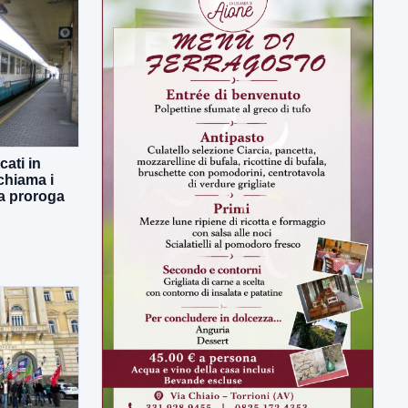
ULTIMI VIDEO
TUTTI I VIDEO
ati in
chiama i
 la proroga
▶
7 AGOSTO 2026
SPORT BENEVENTO
Benevento Calcio: Le scelte di
Floro Flores per il debutto di Coppa
Italia
Il Benevento è pronto al debutto di Coppa
Italia. Scelte...