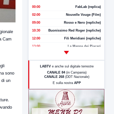
00:00
FabLab (replica)
02:00
Nouvelle Vouge (Film)
09:00
Rosso e Nero (repliche)
10:30
Buonissimo Red Roger (repliche)
gionale
12:00
Fili Meridiani (repliche)
lla Cam
13:00
La Mappa dei Piaceri
14:00
LabNews
17:00
LabNews (replica)
gli
LABTV
e anche sul digitale terrestre
18:30
Di Faccia e di Profilo (repliche)
CANALE 84
(in Campania)
oma sono
CANALE 268
(DDT Nazionale)
19:30
LabNews (Diretta)
 di un
E sulla nostra
APP
21:00
Free Sport
23:00
LabNews (replica)
ture.
rovando