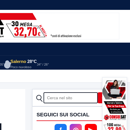
Salerno
28°C
 26°
34° / 26°
Poco nuvoloso
CERCA
Cerca
SEGUICI SUI SOCIAL
d
f
◎
▶