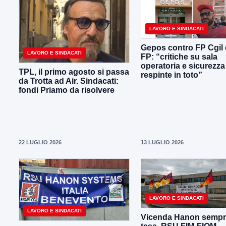
LAVORO E SINDACATI
Gepos contro FP Cgil 
LAVORO E SINDACATI
FP: “critiche su sala
operatoria e sicurezza
TPL, il primo agosto si passa
respinte in toto”
da Trotta ad Air. Sindacati:
fondi Priamo da risolvere
22 LUGLIO 2026
13 LUGLIO 2026
LAVORO E SINDACATI
LAVORO E SINDACATI
Vicenda Hanon sempr