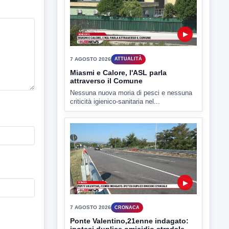
7 AGOSTO 2026
CRONACA
Ponte Valentino,21enne indagato:
ipotesi duplice omicidio stradale
Incidente mortale a Ponte Valentino,
indagato il 21enne alla guida...
▶
7 AGOSTO 2026
CRONACA
Malore o aggressione? Sarà
l'autopsia a chiarire il giallo di Villa
Adriana
Sarà affidato con ogni probabilità all'inizio
della prossima settimana l'incarico...