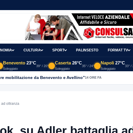
NOMIA
CULTURA
SPORT
PALINSESTO
FORMAT TV
Benevento
23°C
Caserta
26°C
Napoli
27°C
39° / 20°
35° / 24°
33° /
Soleggiato
Soleggiato
Soleggiato
re mobilitazione da Benevento e Avellino”
14 ORE FA
 ad oltranza
k, su Adler battaglia a