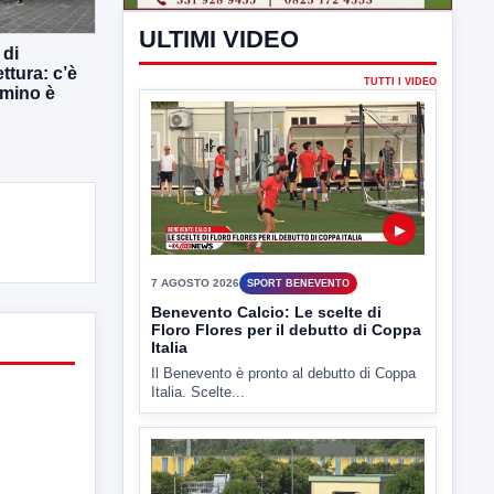
 di
ttura: c’è
mmino è
▶
7 AGOSTO 2026
ATTUALITÀ
Miasmi e Calore, l'ASL parla
attraverso il Comune
Nessuna nuova moria di pesci e nessuna
criticità igienico-sanitaria nel...
▶