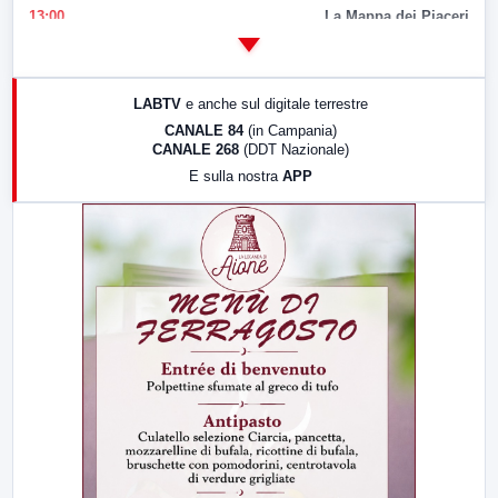
13:00
La Mappa dei Piaceri
14:00
LabNews
17:00
LabNews (replica)
LABTV
e anche sul digitale terrestre
18:30
Di Faccia e di Profilo (repliche)
CANALE 84
(in Campania)
CANALE 268
(DDT Nazionale)
19:30
LabNews (Diretta)
E sulla nostra
APP
21:00
Free Sport
23:00
LabNews (replica)