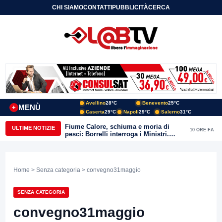
CHI SIAMO
CONTATTI
PUBBLICITÀ
CERCA
Avellino
28°C
Benevento
25°C
MENÙ
+
Caserta
29°C
Napoli
29°C
Salerno
31°C
Fiume Calore, schiuma e moria di
ULTIME NOTIZIE
10 ORE FA
pesci: Borrelli interroga i Ministri.
“Benevento paga l’assenza del
depuratore
Home
>
Senza categoria
> convegno31maggio
SENZA CATEGORIA
convegno31maggio