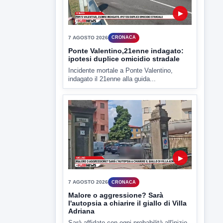
▶
7 AGOSTO 2026
ATTUALITÀ
Miasmi e Calore, l'ASL parla
attraverso il Comune
Nessuna nuova moria di pesci e nessuna
criticità igienico-sanitaria nel...
▶
7 AGOSTO 2026
CRONACA
Ponte Valentino,21enne indagato: