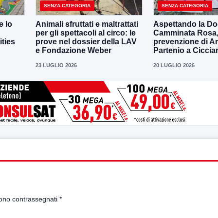
SENZA CATEGORIA
SENZA CATEGORIA
e lo
Animali sfruttati e maltrattati
Aspettando la D
per gli spettacoli al circo: le
Camminata Rosa, i
ities
prove nel dossier della LAV
prevenzione di 
e Fondazione Weber
Partenio a Ciccia
23 LUGLIO 2026
20 LUGLIO 2026
sono contrassegnati
*