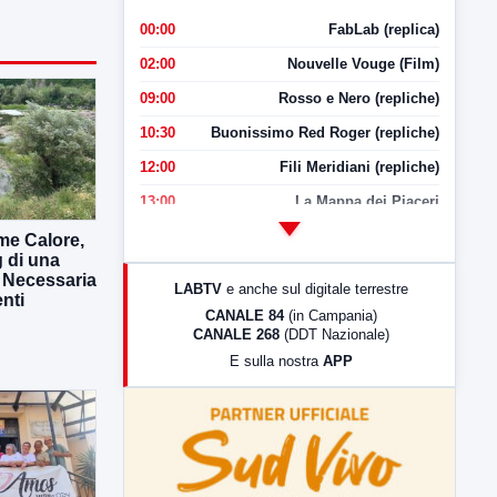
00:00
FabLab (replica)
02:00
Nouvelle Vouge (Film)
09:00
Rosso e Nero (repliche)
10:30
Buonissimo Red Roger (repliche)
12:00
Fili Meridiani (repliche)
13:00
La Mappa dei Piaceri
14:00
LabNews
me Calore,
g di una
17:00
LabNews (replica)
. Necessaria
LABTV
e anche sul digitale terrestre
enti
18:30
Di Faccia e di Profilo (repliche)
CANALE 84
(in Campania)
CANALE 268
(DDT Nazionale)
19:30
LabNews (Diretta)
E sulla nostra
APP
21:00
Free Sport
23:00
LabNews (replica)