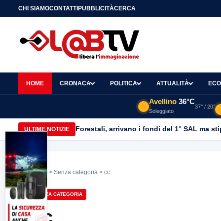
CHI SIAMO
CONTATTI
PUBBLICITÀ
CERCA
HOME
CRONACA
POLITICA
ATTUALITÀ
ECO
Avellino
36°C
37° / 20°
Soleggiato
Forestali, arrivano i fondi del 1° SAL ma st
ULTIME NOTIZIE
Home
>
Senza categoria
> cc
SENZA CATEGORIA
cc