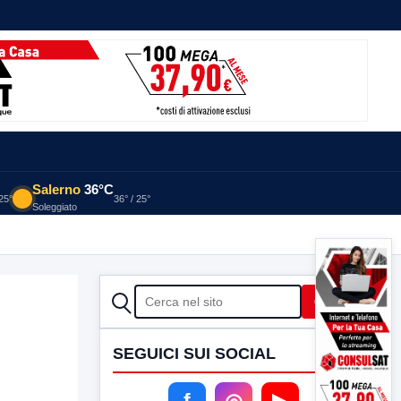
Salerno
36°C
 25°
36° / 25°
Soleggiato
CERCA
Cerca
SEGUICI SUI SOCIAL
f
◎
▶