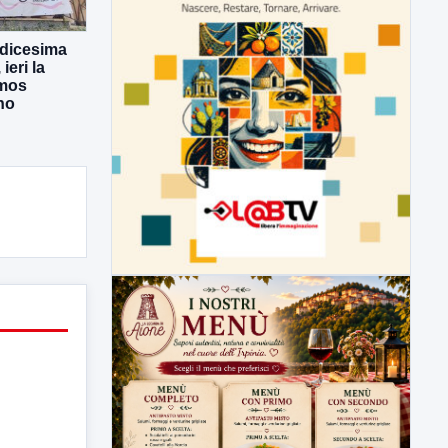
odicesima
eri la
Amos
no