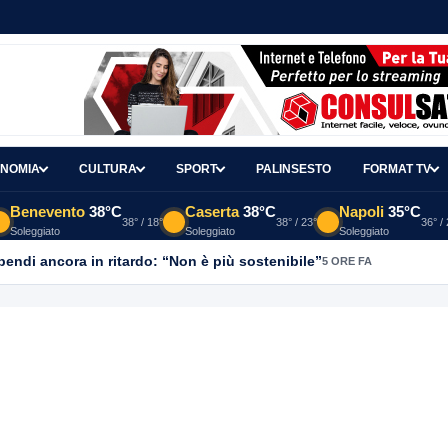
NOMIA
CULTURA
SPORT
PALINSESTO
FORMAT TV
Benevento
38°C
Caserta
38°C
Napoli
35°C
38° / 18°
38° / 23°
36° /
Soleggiato
Soleggiato
Soleggiato
ipendi ancora in ritardo: “Non è più sostenibile”
5 ORE FA