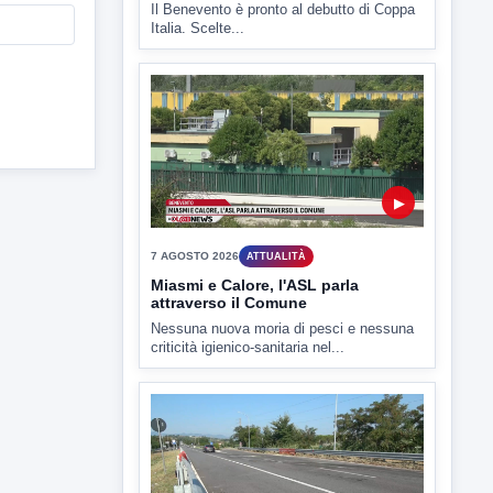
ULTIMI VIDEO
TUTTI I VIDEO
▶
7 AGOSTO 2026
SPORT BENEVENTO
Benevento Calcio: Le scelte di
Floro Flores per il debutto di Coppa
Italia
Il Benevento è pronto al debutto di Coppa
Italia. Scelte...