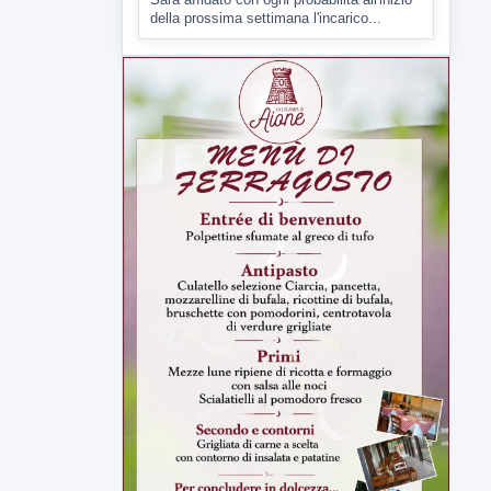
ipotesi duplice omicidio stradale
Incidente mortale a Ponte Valentino,
indagato il 21enne alla guida...
▶
7 AGOSTO 2026
CRONACA
Malore o aggressione? Sarà
l'autopsia a chiarire il giallo di Villa
Adriana
Sarà affidato con ogni probabilità all'inizio
della prossima settimana l'incarico...