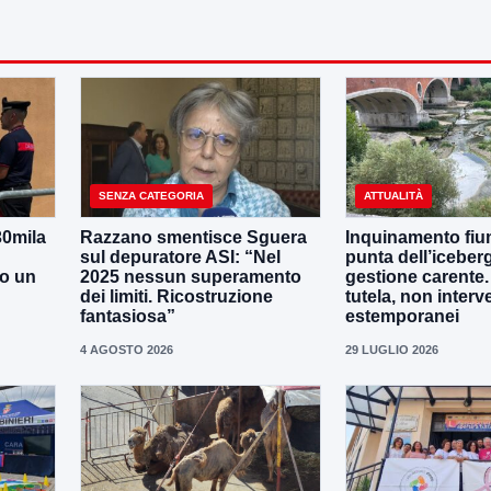
SENZA CATEGORIA
ATTUALITÀ
30mila
Razzano smentisce Sguera
Inquinamento fiu
sul depuratore ASI: “Nel
punta dell’iceber
no un
2025 nessun superamento
gestione carente
dei limiti. Ricostruzione
tutela, non interv
fantasiosa”
estemporanei
4 AGOSTO 2026
29 LUGLIO 2026