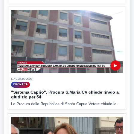
▶
6 AGOSTO 2026
CRONACA
"Sistema Caprio", Procura S.Maria CV chiede rinvio a
giudizio per 54
La Procura della Repubblica di Santa Capua Vetere chiude le...