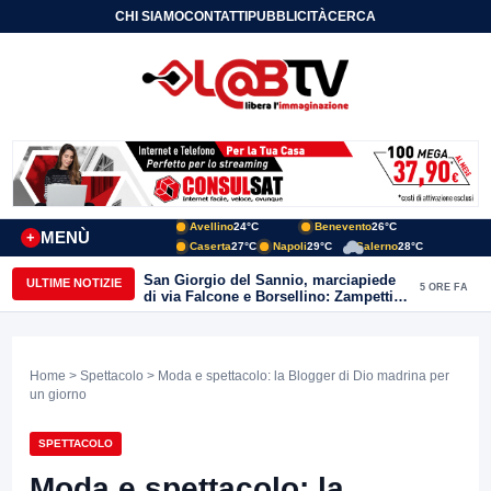
CHI SIAMO
CONTATTI
PUBBLICITÀ
CERCA
Avellino
24°C
Benevento
26°C
MENÙ
+
Caserta
27°C
Napoli
29°C
Salerno
28°C
San Giorgio del Sannio, marciapiede
ULTIME NOTIZIE
5 ORE FA
di via Falcone e Borsellino: Zampetti e
Lombardi replicano alle polemiche
Home
>
Spettacolo
> Moda e spettacolo: la Blogger di Dio madrina per
un giorno
SPETTACOLO
Moda e spettacolo: la