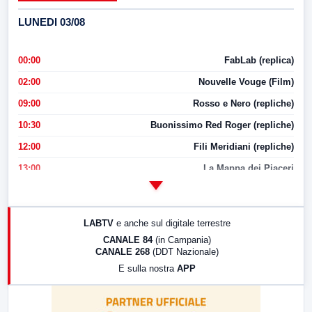
LUNEDI 03/08
00:00
FabLab (replica)
02:00
Nouvelle Vouge (Film)
09:00
Rosso e Nero (repliche)
10:30
Buonissimo Red Roger (repliche)
12:00
Fili Meridiani (repliche)
13:00
La Mappa dei Piaceri
14:00
LabNews
17:00
LabNews (replica)
LABTV
e anche sul digitale terrestre
18:30
Di Faccia e di Profilo (repliche)
CANALE 84
(in Campania)
CANALE 268
(DDT Nazionale)
19:30
LabNews (Diretta)
E sulla nostra
APP
21:00
Free Sport
23:00
LabNews (replica)