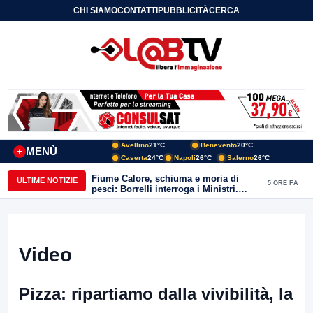
CHI SIAMO
CONTATTI
PUBBLICITÀ
CERCA
Avellino
21°C
Benevento
20°C
MENÙ
+
Caserta
24°C
Napoli
26°C
Salerno
26°C
Fiume Calore, schiuma e moria di
ULTIME NOTIZIE
5 ORE FA
pesci: Borrelli interroga i Ministri.
“Benevento paga l’assenza del
depuratore
Video
Pizza: ripartiamo dalla vivibilità, la