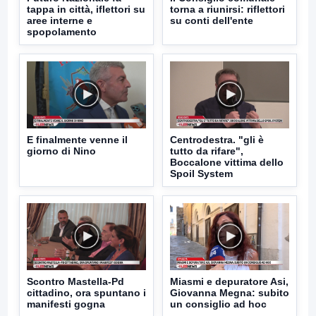
tappa in città, iflettori su
torna a riunirsi: riflettori
aree interne e
su conti dell'ente
spopolamento
E finalmente venne il
Centrodestra. "gli è
giorno di Nino
tutto da rifare",
Boccalone vittima dello
Spoil System
Scontro Mastella-Pd
Miasmi e depuratore Asi,
cittadino, ora spuntano i
Giovanna Megna: subito
manifesti gogna
un consiglio ad hoc