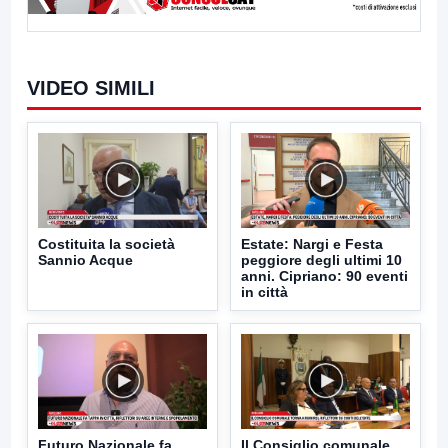
VIDEO SIMILI
Costituita la società
Estate: Nargi e Festa
Sannio Acque
peggiore degli ultimi 10
anni. Cipriano: 90 eventi
in città
Futuro Nazionale fa
Il Consiglio comunale