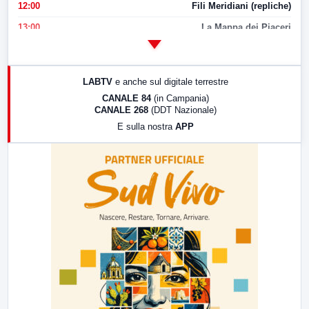
12:00
Fili Meridiani (repliche)
13:00
La Mappa dei Piaceri
14:00
LabNews
17:00
LabNews (replica)
LABTV
e anche sul digitale terrestre
18:30
Di Faccia e di Profilo (repliche)
CANALE 84
(in Campania)
CANALE 268
(DDT Nazionale)
19:30
LabNews (Diretta)
E sulla nostra
APP
21:00
Free Sport
23:00
LabNews (replica)