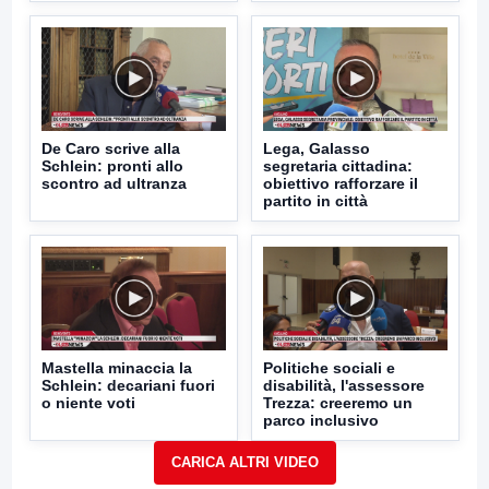
De Caro scrive alla
Lega, Galasso
Schlein: pronti allo
segretaria cittadina:
scontro ad ultranza
obiettivo rafforzare il
partito in città
Mastella minaccia la
Politiche sociali e
Schlein: decariani fuori
disabilità, l'assessore
o niente voti
Trezza: creeremo un
parco inclusivo