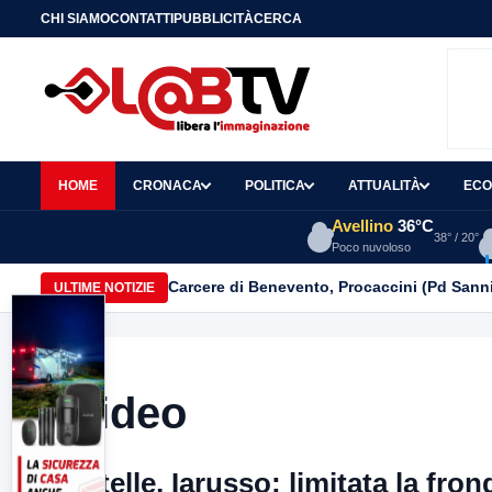
CHI SIAMO
CONTATTI
PUBBLICITÀ
CERCA
HOME
CRONACA
POLITICA
ATTUALITÀ
ECO
Avellino
36°C
38° / 20°
Poco nuvoloso
Carcere di Benevento, Procaccini (Pd Sanni
ULTIME NOTIZIE
Video
5stelle, Iarusso: limitata la fr