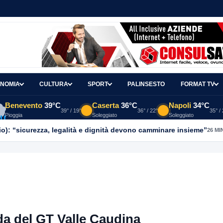
NOMIA
CULTURA
SPORT
PALINSESTO
FORMAT TV
Benevento
39°C
Caserta
36°C
Napoli
34°C
39° / 19°
36° / 22°
35° /
Pioggia
Soleggiato
Soleggiato
o): “sicurezza, legalità e dignità devono camminare insieme”
26 MI
onda del GT Valle Caudina