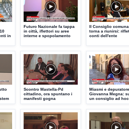
Futuro Nazionale fa tappa
Il Consiglio comuna
 10
in città, iflettori su aree
torna a riunirsi: rifle
nti in
interne e spopolamento
conti dell'ente
utto
Scontro Mastella-Pd
Miasmi e depuratore
cittadino, ora spuntano i
Giovanna Megna: s
ystem
manifesti gogna
un consiglio ad hoc