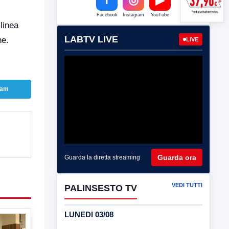
Facebook
Instagram
YouTube
 linea
LABTV LIVE
he.
LIVE
ram
Guarda ora
Guarda la diretta streaming
VEDI TUTTI
PALINSESTO TV
LUNEDI 03/08