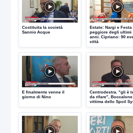
Costituita la società
Estate: Nargi e Festa
Sannio Acque
peggiore degli ultimi
anni. Cipriano: 90 eve
città
E finalmente venne il
Centrodestra. "gli è t
giorno di Nino
da rifare", Boccalone
vittima dello Spoil S