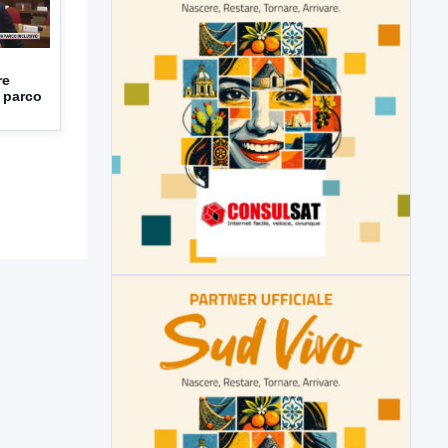
re
 parco