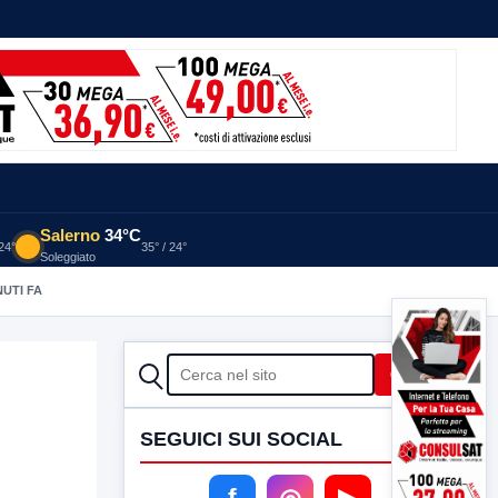
Salerno
34°C
 24°
35° / 24°
Soleggiato
NUTI FA
CERCA
Cerca
SEGUICI SUI SOCIAL
f
◎
▶