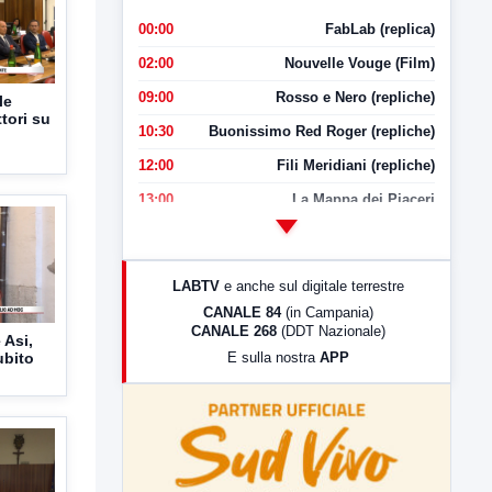
00:00
FabLab (replica)
02:00
Nouvelle Vouge (Film)
09:00
Rosso e Nero (repliche)
le
ttori su
10:30
Buonissimo Red Roger (repliche)
12:00
Fili Meridiani (repliche)
13:00
La Mappa dei Piaceri
14:00
LabNews
17:00
LabNews (replica)
LABTV
e anche sul digitale terrestre
18:30
Di Faccia e di Profilo (repliche)
CANALE 84
(in Campania)
CANALE 268
(DDT Nazionale)
19:30
LabNews (Diretta)
 Asi,
ubito
E sulla nostra
APP
21:00
Free Sport
23:00
LabNews (replica)