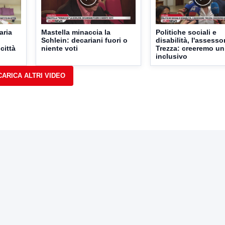
aria
Mastella minaccia la
Politiche sociali e
Schlein: decariani fuori o
disabilità, l'assesso
 città
niente voti
Trezza: creeremo un
inclusivo