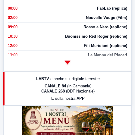
00:00
FabLab (replica)
02:00
Nouvelle Vouge (Film)
09:00
Rosso e Nero (repliche)
10:30
Buonissimo Red Roger (repliche)
12:00
Fili Meridiani (repliche)
13:00
La Mappa dei Piaceri
14:00
LabNews
17:00
LabNews (replica)
LABTV
e anche sul digitale terrestre
18:30
Di Faccia e di Profilo (repliche)
CANALE 84
(in Campania)
CANALE 268
(DDT Nazionale)
19:30
LabNews (Diretta)
E sulla nostra
APP
21:00
Free Sport
23:00
LabNews (replica)