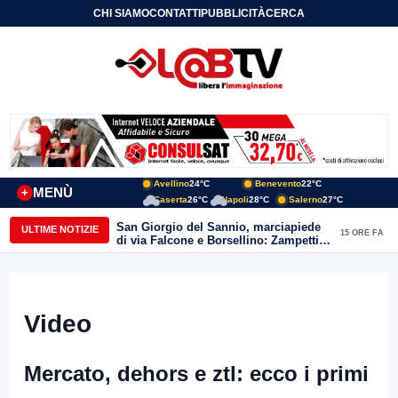
CHI SIAMO
CONTATTI
PUBBLICITÀ
CERCA
Avellino
24°C
Benevento
22°C
MENÙ
+
Caserta
26°C
Napoli
28°C
Salerno
27°C
San Giorgio del Sannio, marciapiede
ULTIME NOTIZIE
15 ORE FA
di via Falcone e Borsellino: Zampetti e
Lombardi replicano alle polemiche
Video
Mercato, dehors e ztl: ecco i primi