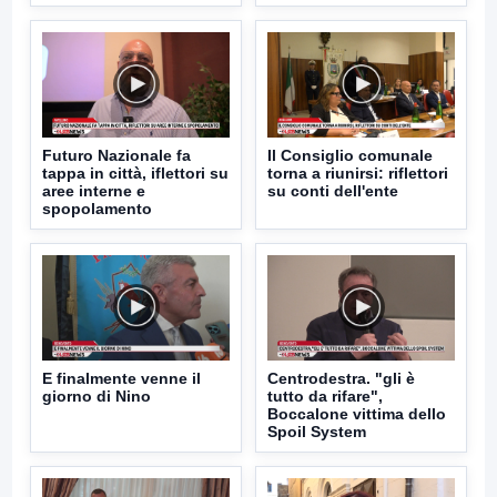
Futuro Nazionale fa
Il Consiglio comunale
tappa in città, iflettori su
torna a riunirsi: riflettori
aree interne e
su conti dell'ente
spopolamento
E finalmente venne il
Centrodestra. "gli è
giorno di Nino
tutto da rifare",
Boccalone vittima dello
Spoil System