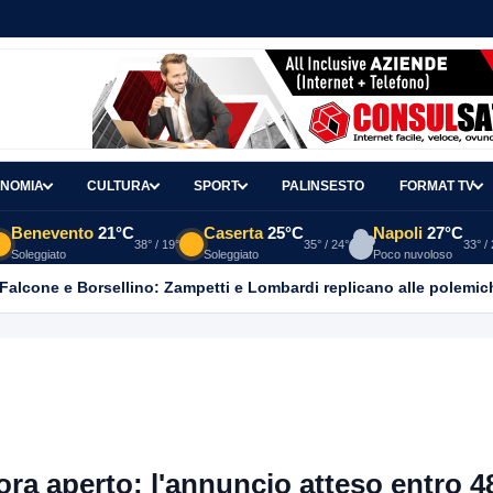
NOMIA
CULTURA
SPORT
PALINSESTO
FORMAT TV
Benevento
21°C
Caserta
25°C
Napoli
27°C
38° / 19°
35° / 24°
33° /
Soleggiato
Soleggiato
Poco nuvoloso
 Falcone e Borsellino: Zampetti e Lombardi replicano alle polemic
ora aperto: l'annuncio atteso entro 4