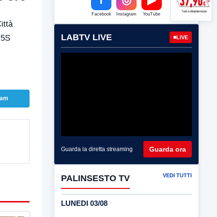
Facebook
Instagram
YouTube
ittà
LABTV LIVE
M5S
LIVE
ram
Guarda ora
Guarda la diretta streaming
VEDI TUTTI
PALINSESTO TV
LUNEDI 03/08