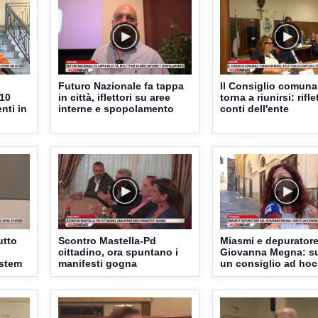
Futuro Nazionale fa tappa
Il Consiglio comuna
 10
in città, iflettori su aree
torna a riunirsi: rifle
nti in
interne e spopolamento
conti dell'ente
utto
Scontro Mastella-Pd
Miasmi e depuratore
cittadino, ora spuntano i
Giovanna Megna: s
ystem
manifesti gogna
un consiglio ad hoc