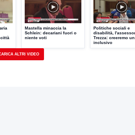
aria
Mastella minaccia la
Politiche sociali e
Schlein: decariani fuori o
disabilità, l'assesso
 città
niente voti
Trezza: creeremo un
inclusivo