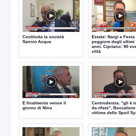
Costituita la società
Estate: Nargi e Festa
Sannio Acque
peggiore degli ultimi
anni. Cipriano: 90 eve
città
E finalmente venne il
Centrodestra. "gli è t
giorno di Nino
da rifare", Boccalone
vittima dello Spoil S