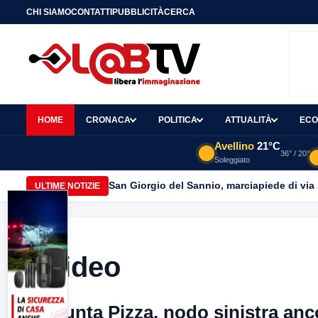
CHI SIAMO
CONTATTI
PUBBLICITÀ
CERCA
HOME
CRONACA
POLITICA
ATTUALITÀ
ECO
Avellino
21°C
36° / 20°
Soleggiato
San Giorgio del Sannio, marciapiede di via
ULTIME NOTIZIE
Video
Giunta Pizza, nodo sinistra anc