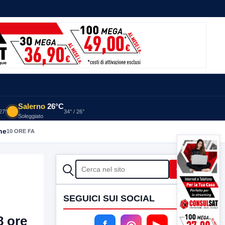
Salerno
26°C
 27°
34° / 26°
Soleggiato
he
10 ORE FA
CERCA
Cerca
SEGUICI SUI SOCIAL
8 ore
f
◎
▶