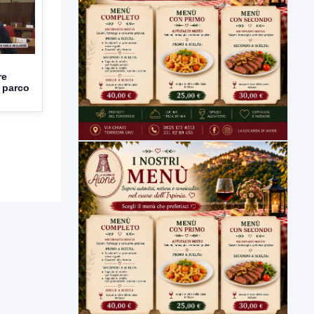
re
 parco