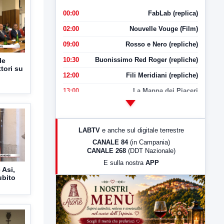
00:00
FabLab (replica)
02:00
Nouvelle Vouge (Film)
09:00
Rosso e Nero (repliche)
10:30
Buonissimo Red Roger (repliche)
le
ttori su
12:00
Fili Meridiani (repliche)
13:00
La Mappa dei Piaceri
14:00
LabNews
17:00
LabNews (replica)
LABTV
e anche sul digitale terrestre
18:30
Di Faccia e di Profilo (repliche)
CANALE 84
(in Campania)
CANALE 268
(DDT Nazionale)
19:30
LabNews (Diretta)
E sulla nostra
APP
21:00
Free Sport
 Asi,
ubito
23:00
LabNews (replica)