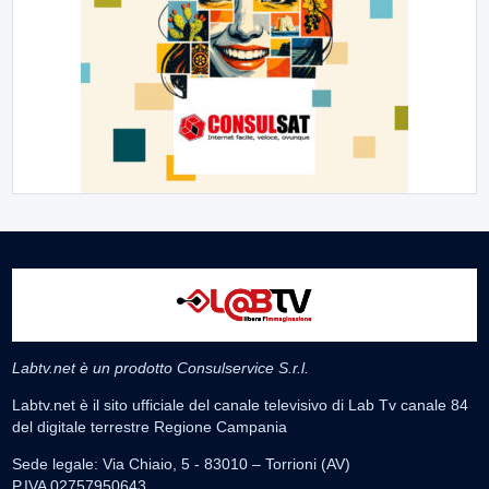
Labtv.net è un prodotto Consulservice S.r.l.
Labtv.net è il sito ufficiale del canale televisivo di Lab Tv canale 84
del digitale terrestre Regione Campania
Sede legale: Via Chiaio, 5 - 83010 – Torrioni (AV)
P.IVA 02757950643