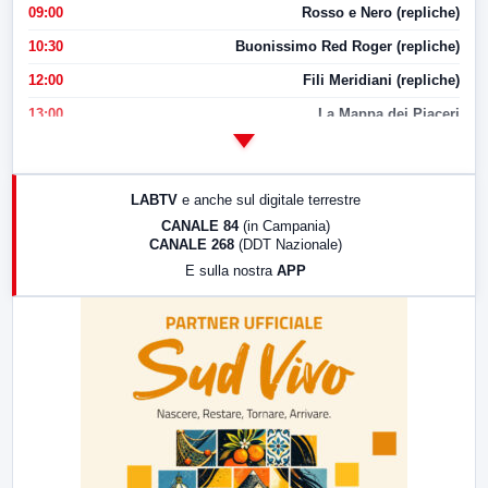
09:00
Rosso e Nero (repliche)
10:30
Buonissimo Red Roger (repliche)
12:00
Fili Meridiani (repliche)
13:00
La Mappa dei Piaceri
14:00
LabNews
17:00
LabNews (replica)
LABTV
e anche sul digitale terrestre
18:30
Di Faccia e di Profilo (repliche)
CANALE 84
(in Campania)
CANALE 268
(DDT Nazionale)
19:30
LabNews (Diretta)
E sulla nostra
APP
21:00
Free Sport
23:00
LabNews (replica)