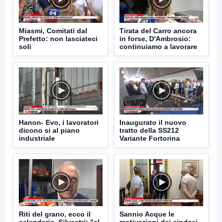
Miasmi, Comitati dal
Tirata del Carro ancora
Prefetto: non lasciateci
in forse, D'Ambrosio:
soli
continuiamo a lavorare
Hanon- Evo, i lavoratori
Inaugurato il nuovo
dicono si al piano
tratto della SS212
industriale
Variante Fortorina
Riti del grano, ecco il
Sannio Acque le
calendario. Silvestri: "al
motivazioni dei sindaci