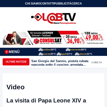
CHI SIAMO
CONTATTI
PUBBLICITÀ
CERCA
Avellino
36°C
Benevento
38°C
MENÙ
+
Caserta
35°C
Napoli
33°C
Salerno
32°C
San Giorgio del Sannio, pistola rubata
ULTIME NOTIZIE
3 ORE FA
nascosta sotto il cuscino: arrestata
51enne
Video
La visita di Papa Leone XIV a