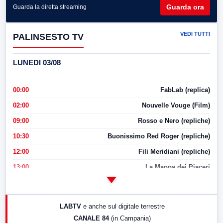
Guarda ora
Guarda la diretta streaming
VEDI TUTTI
PALINSESTO TV
LUNEDI 03/08
00:00
FabLab (replica)
02:00
Nouvelle Vouge (Film)
09:00
Rosso e Nero (repliche)
10:30
Buonissimo Red Roger (repliche)
12:00
Fili Meridiani (repliche)
13:00
La Mappa dei Piaceri
14:00
LabNews
17:00
LabNews (replica)
LABTV
e anche sul digitale terrestre
18:30
Di Faccia e di Profilo (repliche)
CANALE 84
(in Campania)