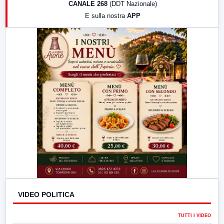
CANALE 268
(DDT Nazionale)
19:30
LabNews (Diretta)
E sulla nostra
APP
21:00
Free Sport
23:00
LabNews (replica)
VIDEO POLITICA
TUTTI I VIDEO