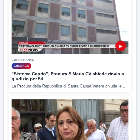
▶
6 AGOSTO 2026
CRONACA
"Sistema Caprio", Procura S.Maria CV chiede rinvio a
giudizio per 54
La Procura della Repubblica di Santa Capua Vetere chiude le...