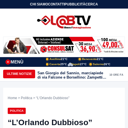
CHI SIAMO
CONTATTI
PUBBLICITÀ
CERCA
Avellino
21°C
Benevento
21°C
MENÙ
+
Caserta
25°C
Napoli
27°C
Salerno
26°C
San Giorgio del Sannio, marciapiede
ULTIME NOTIZIE
10 ORE FA
di via Falcone e Borsellino: Zampetti e
Lombardi replicano alle polemiche
Home
>
Politica
> “L’Orlando Dubbioso”
POLITICA
“L’Orlando Dubbioso”