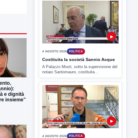
4 AGOSTO 2026
POLITICA
Costituita la società Sannio Acque
A Palazzo Mosti, sotto la supervisione del
notaio Santomauro, costituita...
▶
ento,
nnio):
4 AGOSTO 2026
POLITICA
tà e dignità
Estate: Nargi e Festa peggiore degli
e insieme”
ultimi 10 anni. Cipriano: 90 eventi in
città
È scontro sulla bontà del “Ferragosto
avellinese” tra gli ex...