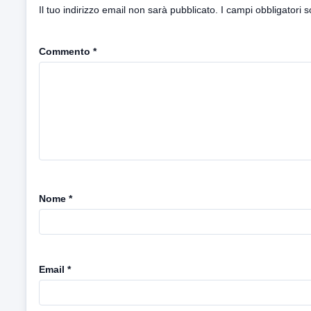
Il tuo indirizzo email non sarà pubblicato.
I campi obbligatori 
Commento
*
Nome
*
Email
*