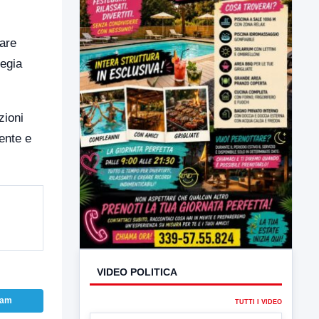
dare
tegia
zioni
ente e
VIDEO POLITICA
TUTTI I VIDEO
▶
ram