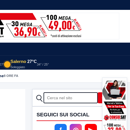
Salerno
27°C
 27°
34° / 25°
Soleggiato
he
8 ORE FA
CERCA
Cerca
SEGUICI SUI SOCIAL
f
◎
▶