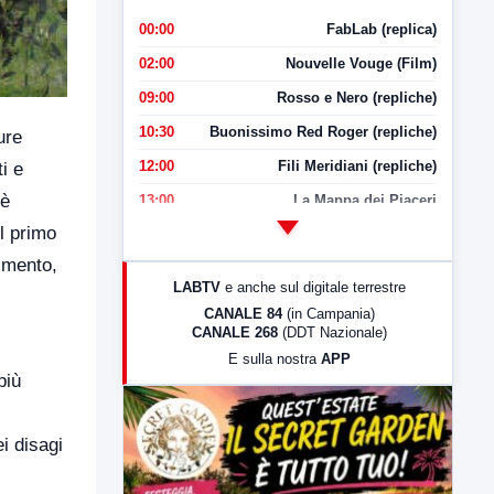
00:00
FabLab (replica)
02:00
Nouvelle Vouge (Film)
09:00
Rosso e Nero (repliche)
10:30
Buonissimo Red Roger (repliche)
ure
12:00
Fili Meridiani (repliche)
i e
 è
13:00
La Mappa dei Piaceri
l primo
14:00
LabNews
imento,
17:00
LabNews (replica)
LABTV
e anche sul digitale terrestre
18:30
Di Faccia e di Profilo (repliche)
CANALE 84
(in Campania)
CANALE 268
(DDT Nazionale)
19:30
LabNews (Diretta)
E sulla nostra
APP
21:00
Free Sport
più
23:00
LabNews (replica)
i disagi