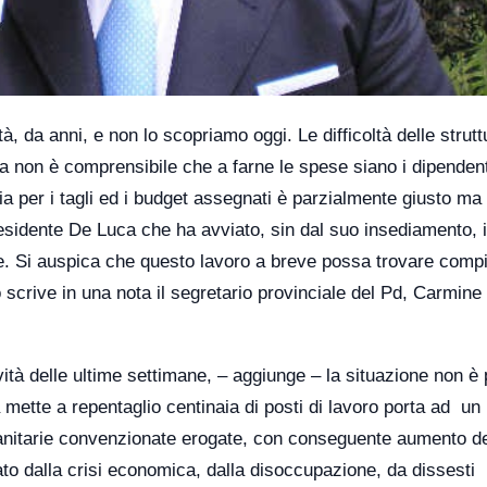
, da anni, e non lo scopriamo oggi. Le difficoltà delle strutt
ma non è comprensibile che a farne le spese siano i dipendent
a per i tagli ed i budget assegnati è parzialmente giusto ma
presidente De Luca che ha avviato, sin dal suo insediamento, i
e. Si auspica che questo lavoro a breve possa trovare comp
 scrive in una nota il segretario provinciale del Pd, Carmine
ovità delle ultime settimane, – aggiunge – la situazione non è 
a mette a repentaglio centinaia di posti di lavoro porta ad un
anitarie convenzionate erogate, con conseguente aumento de
ato dalla crisi economica, dalla disoccupazione, da dissesti