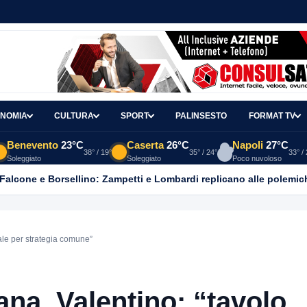
NOMIA
CULTURA
SPORT
PALINSESTO
FORMAT TV
Benevento
23°C
Caserta
26°C
Napoli
27°C
38° / 19°
35° / 24°
33° /
Soleggiato
Soleggiato
Poco nuvoloso
 Falcone e Borsellino: Zampetti e Lombardi replicano alle polemic
ale per strategia comune”
na, Valentino: “tavolo