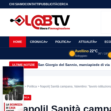
CHI SIAMO
CONTATTI
PUBBLICITÀ
CERCA
HOME
CRONACA
POLITICA
ATTUALITÀ
ECO
Avellino
22°C
36° / 19°
Soleggiato
San Giorgio del Sannio, marciapiede di via
ULTIME NOTIZIE
Home
>
Politica
> Napoli| Sanità campana, Valentino: “tavolo istituzion
POLITICA
Napoli| Sanità campa