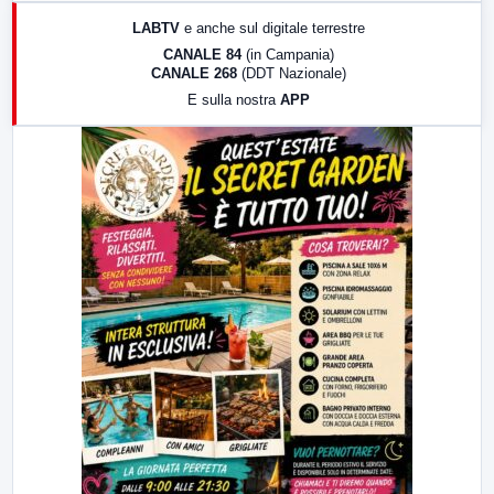
17:00
LabNews (replica)
LABTV
e anche sul digitale terrestre
18:30
Di Faccia e di Profilo (repliche)
CANALE 84
(in Campania)
CANALE 268
(DDT Nazionale)
19:30
LabNews (Diretta)
E sulla nostra
APP
21:00
Free Sport
23:00
LabNews (replica)