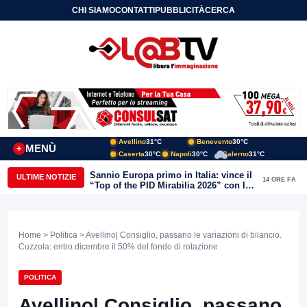
CHI SIAMO
CONTATTI
PUBBLICITÀ
CERCA
Avellino
31°C
Benevento
30°C
MENÙ
+
Caserta
30°C
Napoli
30°C
Salerno
31°C
Sannio Europa primo in Italia: vince il
ULTIME NOTIZIE
14 ORE FA
“Top of the PID Mirabilia 2026” con la
realtà virtuale nei musei del Sannio
Home
>
Politica
> Avellino| Consiglio, passano le variazioni di bilancio.
Cuzzola: entro dicembre il 50% del fondo di rotazione
POLITICA
Avellino| Consiglio, passano