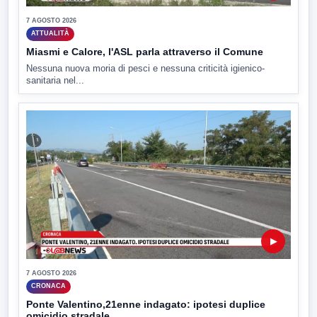
7 AGOSTO 2026
ATTUALITÀ
Miasmi e Calore, l'ASL parla attraverso il Comune
Nessuna nuova moria di pesci e nessuna criticità igienico-
sanitaria nel...
▶
7 AGOSTO 2026
CRONACA
Ponte Valentino,21enne indagato: ipotesi duplice
omicidio stradale