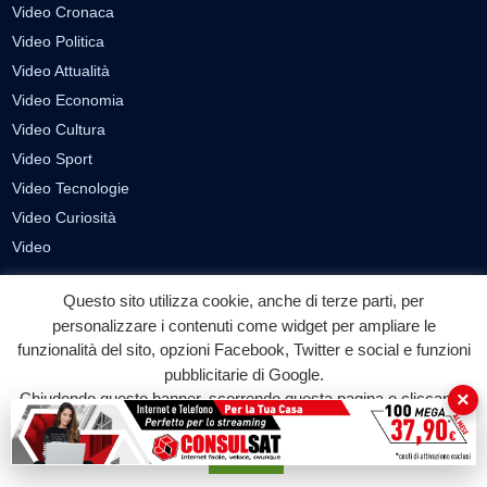
Video Cronaca
Video Politica
Video Attualità
Video Economia
Video Cultura
Video Sport
Video Tecnologie
Video Curiosità
Video
Questo sito utilizza cookie, anche di terze parti, per
PUBBLICITÀ
personalizzare i contenuti come widget per ampliare le
Richiesta pubblicazione articoli/banner
funzionalità del sito, opzioni Facebook, Twitter e social e funzioni
pubblicitarie di Google.
SEGUICI SUI SOCIAL
×
Chiudendo questo banner, scorrendo questa pagina o cliccando
su qualunque suo elemento acconsenti all'uso dei cookie.
f
◎
▶
Accetta
Facebook
Instagram
YouTube