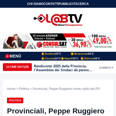
CHI SIAMO
CONTATTI
PUBBLICITÀ
CERCA
Avellino
33°C
Benevento
34°C
MENÙ
+
Caserta
34°C
Napoli
33°C
Salerno
34°C
Rendiconto 2025 della Provincia,
ULTIME NOTIZIE
14 MINUTI FA
l’Assemblea dei Sindaci dà parere
favorevole all’unanimità
Home
>
Politica
> Provinciali, Peppe Ruggiero nome caldo del PD
POLITICA
Provinciali, Peppe Ruggiero