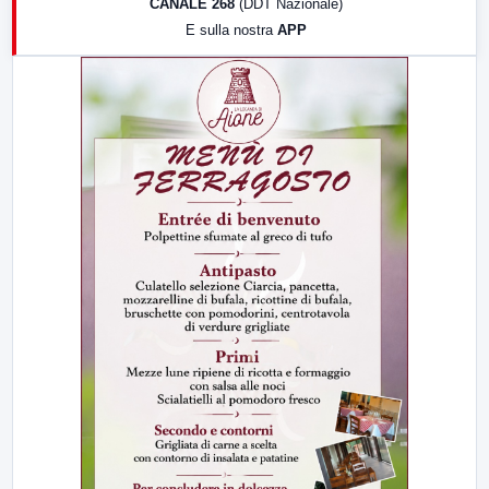
CANALE 268
(DDT Nazionale)
19:30
LabNews (Diretta)
E sulla nostra
APP
21:00
Free Sport
23:00
LabNews (replica)