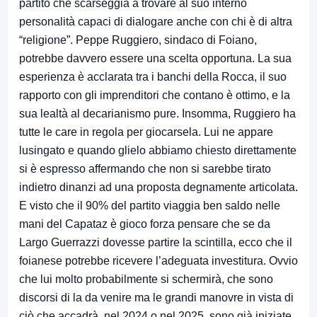
partito che scarseggia a trovare al suo interno
personalità capaci di dialogare anche con chi è di altra
“religione”. Peppe Ruggiero, sindaco di Foiano,
potrebbe davvero essere una scelta opportuna. La sua
esperienza è acclarata tra i banchi della Rocca, il suo
rapporto con gli imprenditori che contano è ottimo, e la
sua lealtà al decarianismo pure. Insomma, Ruggiero ha
tutte le care in regola per giocarsela. Lui ne appare
lusingato e quando glielo abbiamo chiesto direttamente
si è espresso affermando che non si sarebbe tirato
indietro dinanzi ad una proposta degnamente articolata.
E visto che il 90% del partito viaggia ben saldo nelle
mani del Capataz è gioco forza pensare che se da
Largo Guerrazzi dovesse partire la scintilla, ecco che il
foianese potrebbe ricevere l’adeguata investitura. Ovvio
che lui molto probabilmente si schermirà, che sono
discorsi di la da venire ma le grandi manovre in vista di
ciò che accadrà, nel 2024 o nel 2025, sono già iniziate.