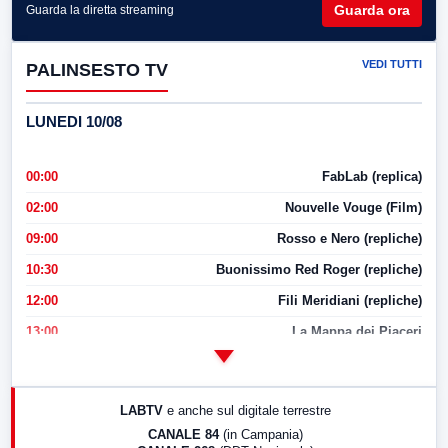
Guarda ora
Guarda la diretta streaming
VEDI TUTTI
PALINSESTO TV
LUNEDI 10/08
00:00
FabLab (replica)
02:00
Nouvelle Vouge (Film)
09:00
Rosso e Nero (repliche)
10:30
Buonissimo Red Roger (repliche)
12:00
Fili Meridiani (repliche)
13:00
La Mappa dei Piaceri
14:00
LabNews
17:00
LabNews (replica)
LABTV
e anche sul digitale terrestre
18:30
Di Faccia e di Profilo (repliche)
CANALE 84
(in Campania)