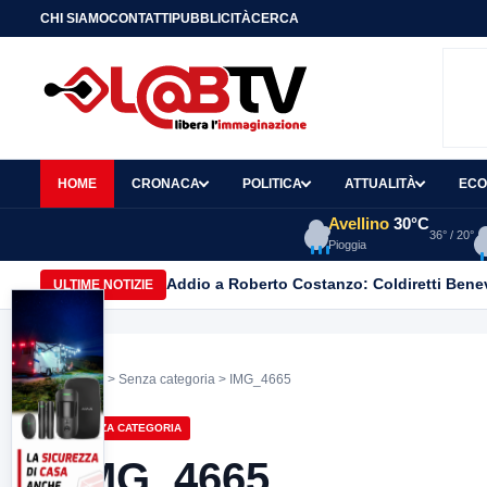
CHI SIAMO
CONTATTI
PUBBLICITÀ
CERCA
HOME
CRONACA
POLITICA
ATTUALITÀ
ECO
Avellino
30°C
36° / 20°
Pioggia
Addio a Roberto Costanzo: Coldiretti Beneve
ULTIME NOTIZIE
Home
>
Senza categoria
> IMG_4665
SENZA CATEGORIA
IMG_4665