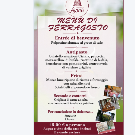
▶
7 AGOSTO 2026
CRONACA
Malore o aggressione? Sarà
l'autopsia a chiarire il giallo di Villa
Adriana
Sarà affidato con ogni probabilità all'inizio
della prossima settimana l'incarico...