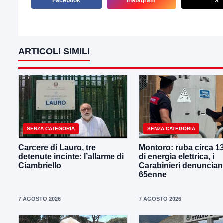
Facebook
Instagram
X
ARTICOLI SIMILI
SENZA CATEGORIA
SENZA CATEGORIA
Carcere di Lauro, tre
Montoro: ruba circa 1
detenute incinte: l’allarme di
di energia elettrica, i
Ciambriello
Carabinieri denuncia
65enne
7 AGOSTO 2026
7 AGOSTO 2026