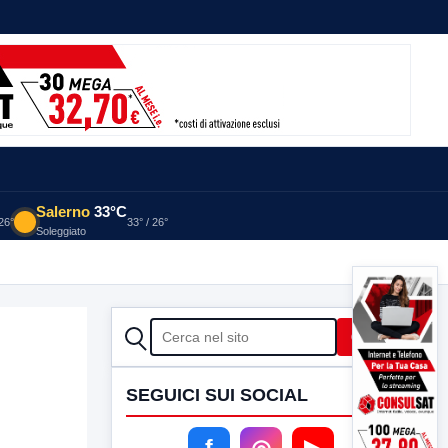
Salerno
33°C
 26°
33° / 26°
Soleggiato
CERCA
Cerca
SEGUICI SUI SOCIAL
f
◎
▶