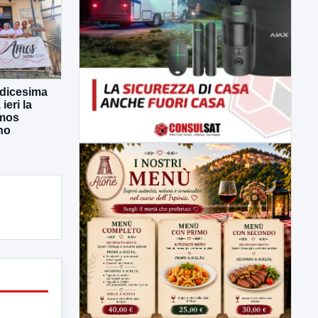
odicesima
eri la
Amos
no