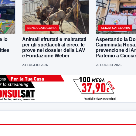
SENZA CATEGORIA
SENZA CATEGORIA
e lo
Animali sfruttati e maltrattati
Aspettando la D
per gli spettacoli al circo: le
Camminata Rosa, i
ities
prove nel dossier della LAV
prevenzione di 
e Fondazione Weber
Partenio a Ciccia
23 LUGLIO 2026
20 LUGLIO 2026