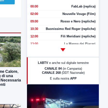
ram
00:00
FabLab (replica)
02:00
Nouvelle Vouge (Film)
09:00
Rosso e Nero (repliche)
10:30
Buonissimo Red Roger (repliche)
12:00
Fili Meridiani (repliche)
13:00
La Mappa dei Piaceri
14:00
LabNews
17:00
LabNews (replica)
LABTV
e anche sul digitale terrestre
18:30
Di Faccia e di Profilo (repliche)
CANALE 84
(in Campania)
me Calore,
CANALE 268
(DDT Nazionale)
19:30
LabNews (Diretta)
g di una
E sulla nostra
APP
. Necessaria
21:00
Free Sport
enti
23:00
LabNews (replica)