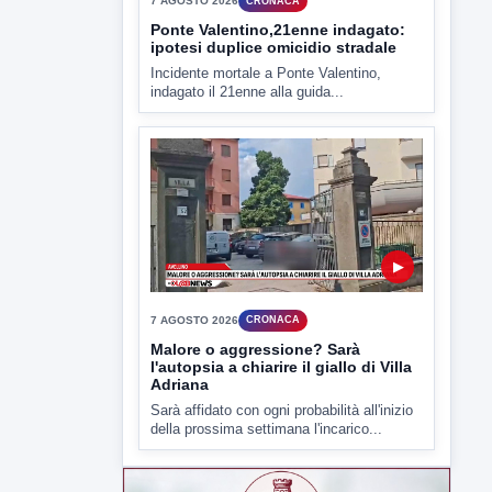
criticità igienico-sanitaria nel...
▶
7 AGOSTO 2026
CRONACA
Ponte Valentino,21enne indagato:
ipotesi duplice omicidio stradale
Incidente mortale a Ponte Valentino,
indagato il 21enne alla guida...