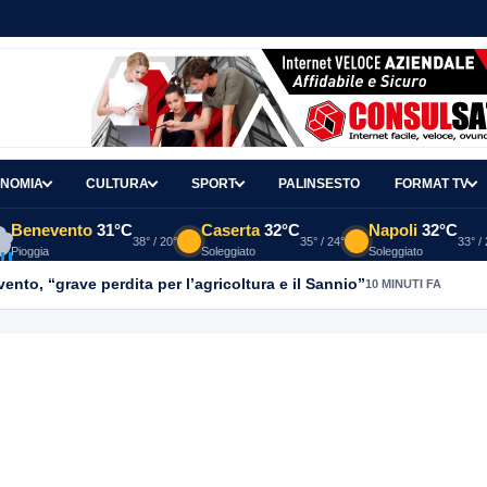
NOMIA
CULTURA
SPORT
PALINSESTO
FORMAT TV
Benevento
31°C
Caserta
32°C
Napoli
32°C
38° / 20°
35° / 24°
33° /
Pioggia
Soleggiato
Soleggiato
nto, “grave perdita per l’agricoltura e il Sannio”
10 MINUTI FA