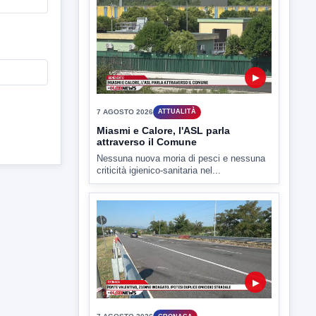
▶
7 AGOSTO 2026
SPORT BENEVENTO
Benevento Calcio: Le scelte di
Floro Flores per il debutto di Coppa
Italia
Il Benevento è pronto al debutto di Coppa
Italia. Scelte...
▶
7 AGOSTO 2026
ATTUALITÀ
Miasmi e Calore, l'ASL parla
attraverso il Comune
Nessuna nuova moria di pesci e nessuna