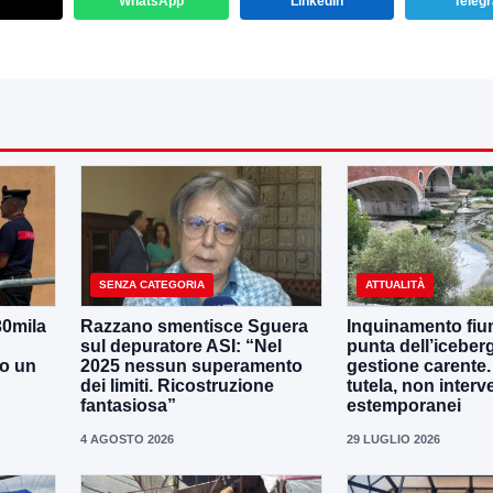
WhatsApp
LinkedIn
Teleg
SENZA CATEGORIA
ATTUALITÀ
30mila
Razzano smentisce Sguera
Inquinamento fiu
sul depuratore ASI: “Nel
punta dell’iceber
no un
2025 nessun superamento
gestione carente
dei limiti. Ricostruzione
tutela, non interv
fantasiosa”
estemporanei
4 AGOSTO 2026
29 LUGLIO 2026