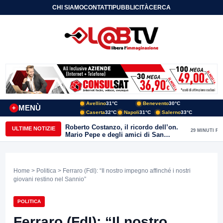
CHI SIAMO
CONTATTI
PUBBLICITÀ
CERCA
Avellino
31°C
Benevento
30°C
MENÙ
+
Caserta
32°C
Napoli
31°C
Salerno
33°C
Roberto Costanzo, il ricordo dell’on.
ULTIME NOTIZIE
29 MINUTI FA
Mario Pepe e degli amici di San
Giorgio del Sannio
Home
>
Politica
> Ferraro (FdI): “Il nostro impegno affinché i nostri
giovani restino nel Sannio”
POLITICA
Ferraro (FdI): “Il nostro