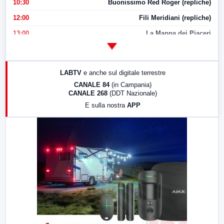
10:30
Buonissimo Red Roger (repliche)
12:00
Fili Meridiani (repliche)
13:00
La Mappa dei Piaceri
14:00
LabNews
17:00
LabNews (replica)
LABTV
e anche sul digitale terrestre
18:30
Di Faccia e di Profilo (repliche)
CANALE 84
(in Campania)
CANALE 268
(DDT Nazionale)
19:30
LabNews (Diretta)
E sulla nostra
APP
21:00
Free Sport
23:00
LabNews (replica)