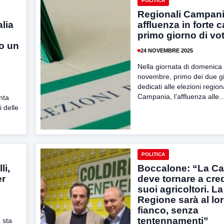
POLITICA
Regionali Campani
alia
affluenza in forte c
primo giorno di vo
lo un
24 NOVEMBRE 2025
Nella giornata di domenica
novembre, primo dei due gi
dedicati alle elezioni regiona
Campania, l’affluenza alle..
nta
i delle
POLITICA
li,
Boccalone: “La C
er
deve tornare a cre
suoi agricoltori. La
Regione sarà al lo
fianco, senza
tentennamenti”
 sta