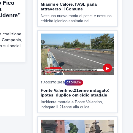
 Fico
a
sidente”
▶
a coalizione
ne Campania,
7 AGOSTO 2026
CRONACA
 sui social
Ponte Valentino,21enne indagato:
ipotesi duplice omicidio stradale
Incidente mortale a Ponte Valentino,
indagato il 21enne alla guida...
▶
7 AGOSTO 2026
CRONACA