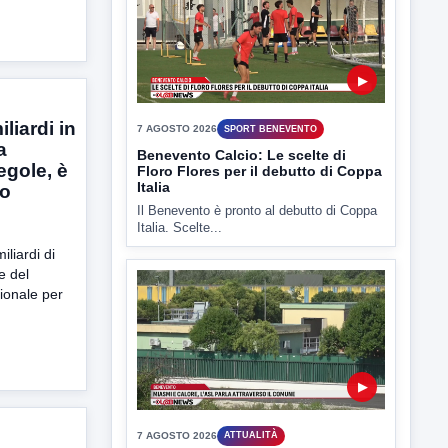
7 AGOSTO 2026
SPORT BENEVENTO
Benevento Calcio: Le scelte di
Floro Flores per il debutto di Coppa
Italia
Il Benevento è pronto al debutto di Coppa
Italia. Scelte...
liardi in
a
egole, è
co
liardi di
▶
e del
ionale per
7 AGOSTO 2026
ATTUALITÀ
Miasmi e Calore, l'ASL parla
attraverso il Comune
Nessuna nuova moria di pesci e nessuna
criticità igienico-sanitaria nel...