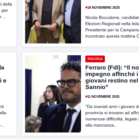
i della
18 NOVEMBRE 2025
e per
....
Nicola Boccalone, candidato
Elezioni Regionali nella lista 
Presidente per la Campania
incontrato questa mattina Co
POLITICA
la
Ferraro (FdI): “Il n
impegno affinché i
i e
giovani restino nel
Sannio”
11 NOVEMBRE 2025
ti
“Da svariati anni i giovani d
alla
provincia si trovano ad affr
numerose difficoltà, legate 
...
alla mancanza...