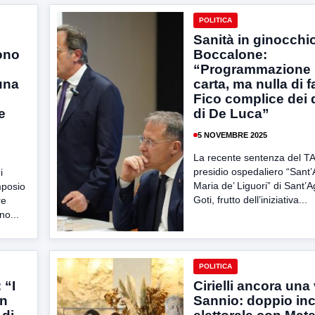
POLITICA
Sanità in ginocchio
ono
Boccalone:
“Programmazione 
una
carta, ma nulla di f
Fico complice dei d
e
di De Luca”
5 NOVEMBRE 2025
La recente sentenza del TA
presidio ospedaliero “Sant’
i
Maria de’ Liguori” di Sant’A
mposio
Goti, frutto dell’iniziativa...
re
no...
POLITICA
 “I
Cirielli ancora una 
on
Sannio: doppio in