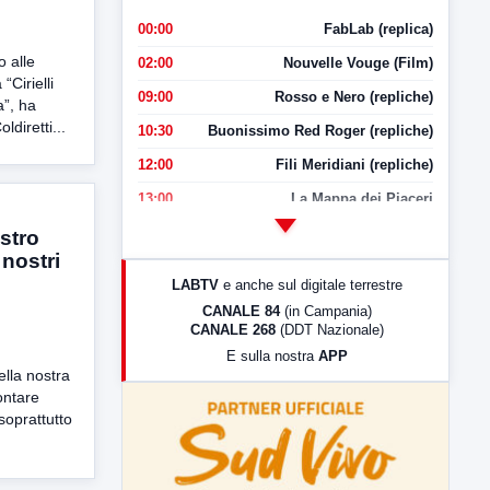
00:00
FabLab (replica)
 alle
02:00
Nouvelle Vouge (Film)
“Cirielli
09:00
Rosso e Nero (repliche)
”, ha
ldiretti...
10:30
Buonissimo Red Roger (repliche)
12:00
Fili Meridiani (repliche)
13:00
La Mappa dei Piaceri
14:00
LabNews
ostro
 nostri
17:00
LabNews (replica)
LABTV
e anche sul digitale terrestre
18:30
Di Faccia e di Profilo (repliche)
CANALE 84
(in Campania)
CANALE 268
(DDT Nazionale)
19:30
LabNews (Diretta)
E sulla nostra
APP
21:00
Free Sport
ella nostra
ontare
23:00
LabNews (replica)
soprattutto