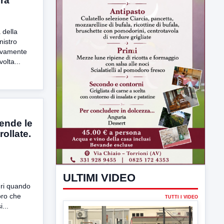
era
 della
istro
uovamente
olta...
ULTIMI VIDEO
ende le
rollate.
TUTTI I VIDEO
uri quando
voro che
▶
...