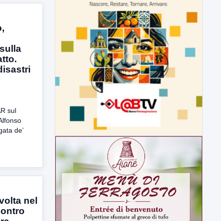
,
sulla
atto.
isastri
R sul
Alfonso
gata de’
volta nel
contro