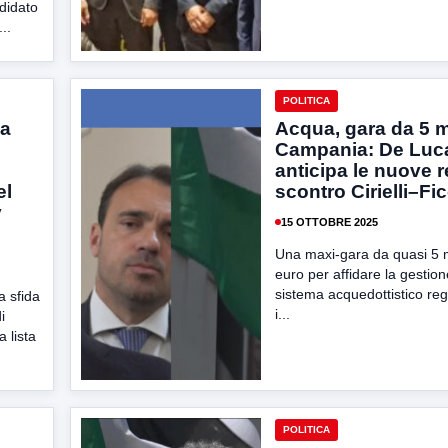
ndidato
..
POLITICA
ia
Acqua, gara da 5 mi
Campania: De Luc
anticipa le nuove r
el
scontro Cirielli–Fi
y
15 OTTOBRE 2025
Una maxi-gara da quasi 5 mi
euro per affidare la gestion
sistema acquedottistico reg
a sfida
i...
i
 lista
POLITICA