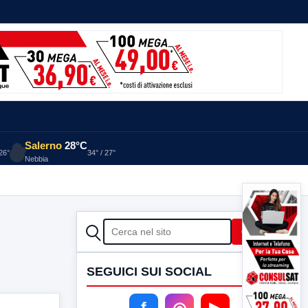
Salerno
28°C
 26°
34° / 27°
Nebbia
CERCA
Cerca
SEGUICI SUI SOCIAL
f
◎
▶