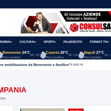
NOMIA
CULTURA
SPORT
PALINSESTO
FORMAT TV
Benevento
24°C
Caserta
26°C
Napoli
27°C
38° / 21°
35° / 25°
33° /
Poco nuvoloso
Poco nuvoloso
Poco nuvoloso
re mobilitazione da Benevento e Avellino”
6 ORE FA
AMPANIA
ione.