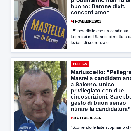
produrranno mai nulla
buono: Barone dixit,
concordiamo”
1 NOVEMBRE 2025
“E’ incredibile che un candidato 
Lega qui nel Sannio si metta a d
lezioni di coerenza e...
POLITICA
Martusciello: “Pellegr
Mastella candidato an
a Salerno, unico
privilegiato con due
circoscrizioni. Sarebb
gesto di buon senso
ritirare la candidatura”
28 OTTOBRE 2025
“Scorrendo le liste scopriamo che