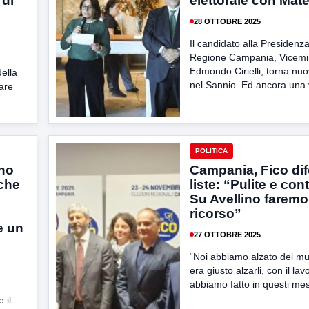
 di
elettorale con Mat
28 OTTOBRE 2025
Il candidato alla Presidenza
Regione Campania, Vicemin
Edmondo Cirielli, torna n
della
nel Sannio. Ed ancora una v
are
POLITICA
ino
Campania, Fico dif
che
liste: “Pulite e cont
Su Avellino faremo
ricorso”
e un
27 OTTOBRE 2025
“Noi abbiamo alzato dei m
era giusto alzarli, con il la
abbiamo fatto in questi mesi
 il