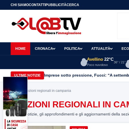
CHI SIAMO
CONTATTI
PUBBLICITÀ
CERCA
HOME
CRONACA
POLITICA
ATTUALITÀ
ECO
Avellino
22°C
36° / 21°
Poco nuvoloso
Imprese sotto pressione, Fucci: “A settemb
ULTIME NOTIZIE
Home
> elezioni regionali in campania
ELEZIONI REGIONALI IN C
Tutte le notizie, gli approfondimenti e gli aggiornamenti della sez