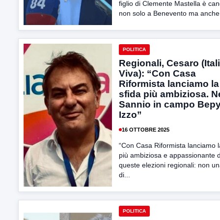
figlio di Clemente Mastella è ca
non solo a Benevento ma anche.
POLITICA
Regionali, Cesaro (Ital
Viva): “Con Casa
Riformista lanciamo la
sfida più ambiziosa. N
Sannio in campo Bep
Izzo”
16 OTTOBRE 2025
“Con Casa Riformista lanciamo l
più ambiziosa e appassionante d
queste elezioni regionali: non una
di...
POLITICA