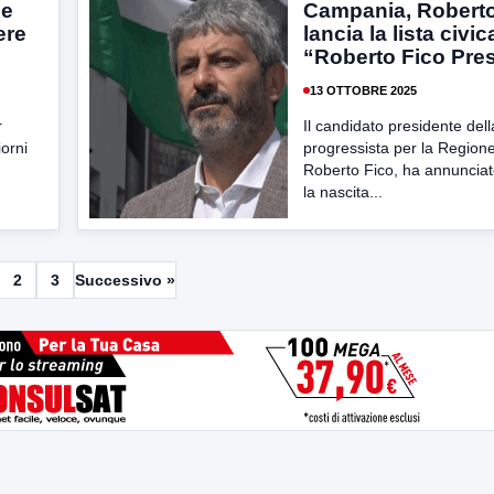
De
Campania, Roberto
ere
lancia la lista civic
“Roberto Fico Pre
13 OTTOBRE 2025
r
Il candidato presidente dell
iorni
progressista per la Regio
Roberto Fico, ha annunciato
la nascita...
2
3
Successivo »