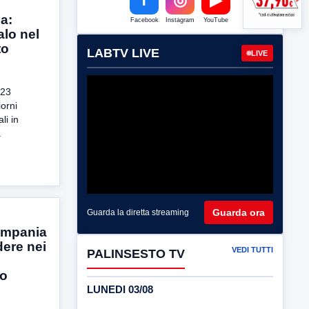
a:
Facebook
Instagram
YouTube
alo nel
to
LABTV LIVE
LIVE
 23
orni
li in
.
Guarda ora
Guarda la diretta streaming
ampania
dere nei
VEDI TUTTI
PALINSESTO TV
ro
LUNEDI 03/08