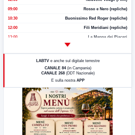
09:00
Rosso e Nero (repliche)
10:30
Buonissimo Red Roger (repliche)
12:00
Fili Meridiani (repliche)
13:00
La Mappa dei Piaceri
14:00
LabNews
17:00
LabNews (replica)
LABTV
e anche sul digitale terrestre
18:30
Di Faccia e di Profilo (repliche)
CANALE 84
(in Campania)
CANALE 268
(DDT Nazionale)
19:30
LabNews (Diretta)
E sulla nostra
APP
21:00
Free Sport
23:00
LabNews (replica)