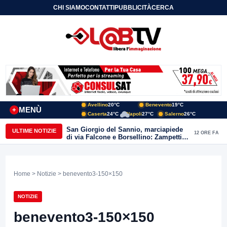
CHI SIAMO
CONTATTI
PUBBLICITÀ
CERCA
Avellino
20°C
Benevento
19°C
MENÙ
+
Caserta
24°C
Napoli
27°C
Salerno
26°C
San Giorgio del Sannio, marciapiede
ULTIME NOTIZIE
12 ORE FA
di via Falcone e Borsellino: Zampetti e
Lombardi replicano alle polemiche
Home
>
Notizie
> benevento3-150×150
NOTIZIE
benevento3-150×150