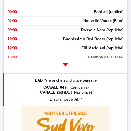
00:00
FabLab (replica)
02:00
Nouvelle Vouge (Film)
09:00
Rosso e Nero (repliche)
10:30
Buonissimo Red Roger (repliche)
12:00
Fili Meridiani (repliche)
13:00
La Mappa dei Piaceri
14:00
LabNews
17:00
LabNews (replica)
LABTV
e anche sul digitale terrestre
18:30
Di Faccia e di Profilo (repliche)
CANALE 84
(in Campania)
CANALE 268
(DDT Nazionale)
19:30
LabNews (Diretta)
E sulla nostra
APP
21:00
Free Sport
23:00
LabNews (replica)