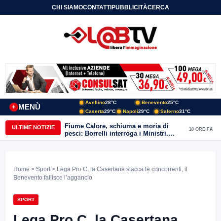
CHI SIAMO
CONTATTI
PUBBLICITÀ
CERCA
Avellino
28°C
Benevento
25°C
MENÙ
+
Caserta
29°C
Napoli
29°C
Salerno
31°C
Fiume Calore, schiuma e moria di
ULTIME NOTIZIE
10 ORE FA
pesci: Borrelli interroga i Ministri.
“Benevento paga l’assenza del
depuratore
Home
>
Sport
> Lega Pro C, la Casertana stacca le concorrenti, il
Benevento fallisce l’aggancio
SPORT
Lega Pro C, la Casertana