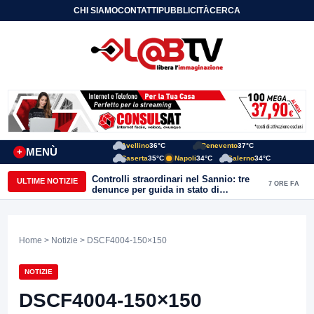
CHI SIAMO
CONTATTI
PUBBLICITÀ
CERCA
Avellino
36°C
Benevento
37°C
MENÙ
+
Caserta
35°C
Napoli
34°C
Salerno
34°C
Controlli straordinari nel Sannio: tre
ULTIME NOTIZIE
7 ORE FA
denunce per guida in stato di
ebbrezza, un arresto e 1.500 kg di
conserve sequestrate
Home
>
Notizie
> DSCF4004-150×150
NOTIZIE
DSCF4004-150×150