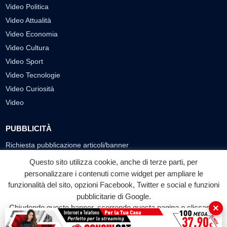
Video Politica
Video Attualità
Video Economia
Video Cultura
Video Sport
Video Tecnologie
Video Curiosità
Video
PUBBLICITÀ
Richiesta pubblicazione articoli/banner
Questo sito utilizza cookie, anche di terze parti, per
SEGUICI SUI SOCIAL
personalizzare i contenuti come widget per ampliare le
funzionalità del sito, opzioni Facebook, Twitter e social e funzioni
f
◎
▶
pubblicitarie di Google.
Facebook
Instagram
YouTube
×
Chiudendo questo banner, scorrendo questa pagina o cliccando
su qualunque suo elemento acconsenti all'uso dei cookie.