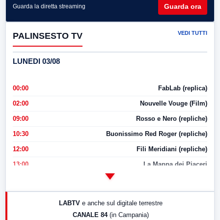
Guarda ora
Guarda la diretta streaming
VEDI TUTTI
PALINSESTO TV
LUNEDI 03/08
00:00
FabLab (replica)
02:00
Nouvelle Vouge (Film)
09:00
Rosso e Nero (repliche)
10:30
Buonissimo Red Roger (repliche)
12:00
Fili Meridiani (repliche)
13:00
La Mappa dei Piaceri
14:00
LabNews
17:00
LabNews (replica)
LABTV
e anche sul digitale terrestre
18:30
Di Faccia e di Profilo (repliche)
CANALE 84
(in Campania)