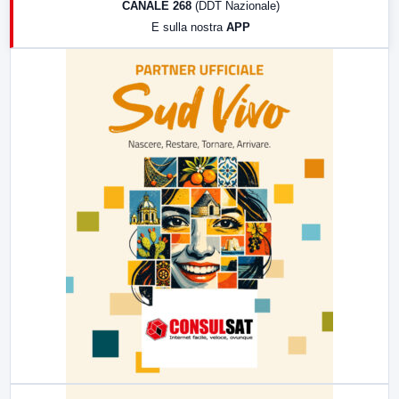
CANALE 268
(DDT Nazionale)
19:30
LabNews (Diretta)
E sulla nostra
APP
21:00
Free Sport
23:00
LabNews (replica)