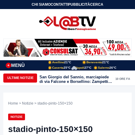
CHI SIAMO
CONTATTI
PUBBLICITÀ
CERCA
Avellino
21°C
Benevento
21°C
MENÙ
+
Caserta
25°C
Napoli
27°C
Salerno
26°C
San Giorgio del Sannio, marciapiede
ULTIME NOTIZIE
10 ORE FA
di via Falcone e Borsellino: Zampetti e
Lombardi replicano alle polemiche
Home
>
Notizie
> stadio-pinto-150×150
NOTIZIE
stadio-pinto-150×150