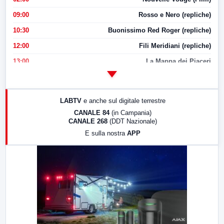
09:00
Rosso e Nero (repliche)
10:30
Buonissimo Red Roger (repliche)
12:00
Fili Meridiani (repliche)
13:00
La Mappa dei Piaceri
14:00
LabNews
17:00
LabNews (replica)
LABTV
e anche sul digitale terrestre
18:30
Di Faccia e di Profilo (repliche)
CANALE 84
(in Campania)
CANALE 268
(DDT Nazionale)
19:30
LabNews (Diretta)
E sulla nostra
APP
21:00
Free Sport
23:00
LabNews (replica)