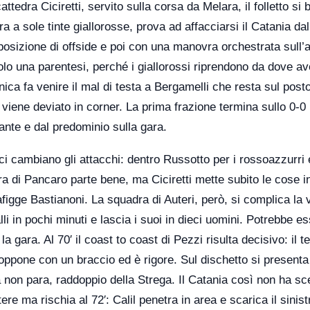
ttedra Ciciretti, servito sulla corsa da Melara, il folletto si 
 sole tinte giallorosse, prova ad affacciarsi il Catania dall
n posizione di offside e poi con una manovra orchestrata sull’
solo una parentesi, perché i giallorossi riprendono da dove a
nica fa venire il mal di testa a Bergamelli che resta sul posto
viene deviato in corner. La prima frazione termina sullo 0-0
nte e dal predominio sulla gara.
ci cambiano gli attacchi: dentro Russotto per i rossoazzurri
ra di Pancaro parte bene, ma Ciciretti mette subito le cose i
figge Bastianoni. La squadra di Auteri, però, si complica la 
i in pochi minuti e lascia i suoi in dieci uomini. Potrebbe e
 gara. Al 70′ il coast to coast di Pezzi risulta decisivo: il te
oppone con un braccio ed è rigore. Sul dischetto si presenta
 non para, raddoppio della Strega. Il Catania così non ha sce
ere ma rischia al 72′: Calil penetra in area e scarica il sinist