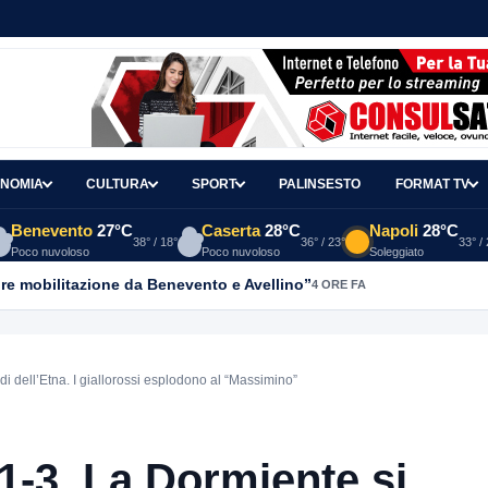
NOMIA
CULTURA
SPORT
PALINSESTO
FORMAT TV
Benevento
27°C
Caserta
28°C
Napoli
28°C
38° / 18°
36° / 23°
33° /
Poco nuvoloso
Poco nuvoloso
Soleggiato
re mobilitazione da Benevento e Avellino”
4 ORE FA
i dell’Etna. I giallorossi esplodono al “Massimino”
1-3. La Dormiente si