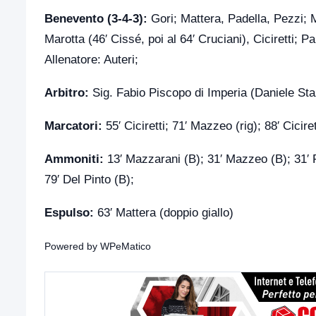
Benevento (3-4-3):
Gori; Mattera, Padella, Pezzi; M
Marotta (46′ Cissé, poi al 64′ Cruciani), Ciciretti; P
Allenatore: Auteri;
Arbitro:
Sig. Fabio Piscopo di Imperia (Daniele Sta
Marcatori:
55′ Ciciretti; 71′ Mazzeo (rig); 88′ Cicire
Ammoniti:
13′ Mazzarani (B); 31′ Mazzeo (B); 31′ F
79′ Del Pinto (B);
Espulso:
63′ Mattera (doppio giallo)
Powered by
WPeMatico