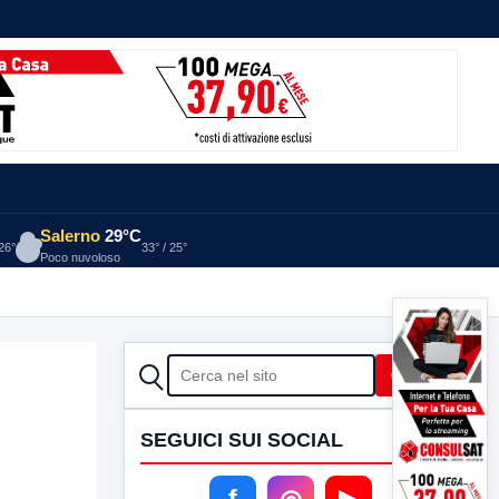
Salerno
29°C
 26°
33° / 25°
Poco nuvoloso
CERCA
Cerca
SEGUICI SUI SOCIAL
f
◎
▶