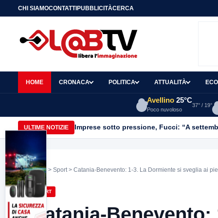
CHI SIAMO
CONTATTI
PUBBLICITÀ
CERCA
HOME
CRONACA
POLITICA
ATTUALITÀ
ECO
Avellino
25°C
37° / 19°
Poco nuvoloso
Imprese sotto pressione, Fucci: “A settemb
ULTIME NOTIZIE
Home
>
Sport
> Catania-Benevento: 1-3. La Dormiente si sveglia ai pied
SPORT
Catania-Benevento: 