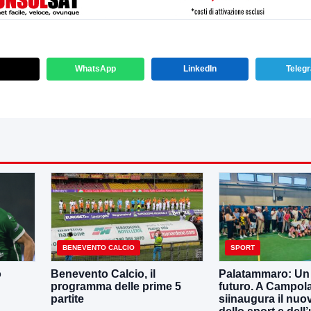
WhatsApp
LinkedIn
Teleg
BENEVENTO CALCIO
SPORT
o
Benevento Calcio, il
Palatammaro: Un p
programma delle prime 5
futuro. A Campola
partite
siinaugura il nuo