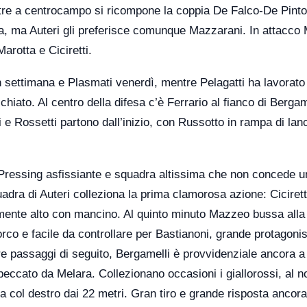
mentre a centrocampo si ricompone la coppia De Falco-De Pint
ana, ma Auteri gli preferisce comunque Mazzarani. In attacc
arotta e Ciciretti.
settimana e Plasmati venerdì, mentre Pelagatti ha lavorato 
chiato. Al centro della difesa c’è Ferrario al fianco di Bergam
e Rossetti partono dall’inizio, con Russotto in rampa di lan
Pressing asfissiante e squadra altissima che non concede u
uadra di Auteri colleziona la prima clamorosa azione: Cicirett
amente alto con mancino. Al quinto minuto Mazzeo bussa alla 
orco e facile da controllare per Bastianoni, grande protagonis
tre passaggi di seguito, Bergamelli è provvidenziale ancora a
eccato da Melara. Collezionano occasioni i giallorossi, al n
 col destro dai 22 metri. Gran tiro e grande risposta ancora