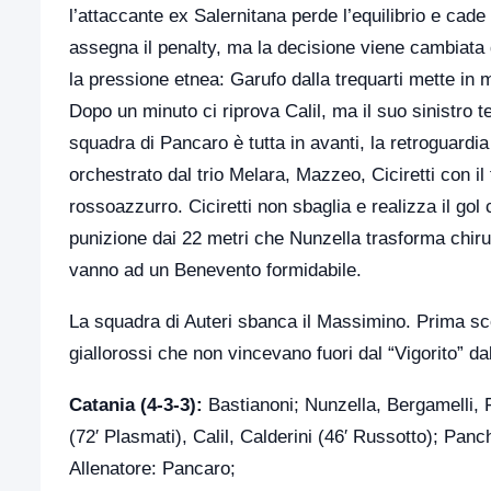
l’attaccante ex Salernitana perde l’equilibrio e cade 
assegna il penalty, ma la decisione viene cambiata 
la pressione etnea: Garufo dalla trequarti mette in
Dopo un minuto ci riprova Calil, ma il suo sinistro t
squadra di Pancaro è tutta in avanti, la retroguardia
orchestrato dal trio Melara, Mazzeo, Ciciretti con il
rossoazzurro. Ciciretti non sbaglia e realizza il gol
punizione dai 22 metri che Nunzella trasforma chirur
vanno ad un Benevento formidabile.
La squadra di Auteri sbanca il Massimino. Prima sconf
giallorossi che non vincevano fuori dal “Vigorito” d
Catania (4-3-3):
Bastianoni; Nunzella, Bergamelli, 
(72′ Plasmati), Calil, Calderini (46′ Russotto); Panch
Allenatore: Pancaro;