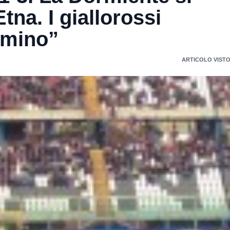
Etna. I giallorossi
imino”
ARTICOLO VISTO