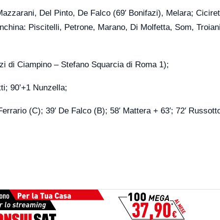
azzarani, Del Pinto, De Falco (69′ Bonifazi), Melara; Cicirett
anchina: Piscitelli, Petrone, Marano, Di Molfetta, Som, Troiani
zi di Ciampino – Stefano Squarcia di Roma 1);
tti; 90’+1 Nunzella;
errario (C); 39′ De Falco (B); 58′ Mattera + 63′; 72′ Russott