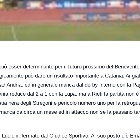
 può esser determinante per il futuro prossimo del Benevento
ogicamente può dare un risultato importante a Catania. Ai gial
1 ad Andria, ed in generale manca dal derby interno con la P
atania reduce dal 2 a 1 con la Lupa, ma a Rieti la partita non è
estia nera degli Stregoni e pericolo numero uno per la retrogu
he manca da circa un mese ed in attacco non se la passano ta
io Lucioni, fermato dal Giudice Sportivo. Al suo posto c’è Em