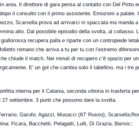
in area. Il direttore di gara pensa al contatto con Del Pinto e
dopo il consulto con il primo assistente. Emozioni a palate.
 mezzo, Scarsella prova ad arrivarci in spaccata ma manda a 
ermina alto. Dal possibile episodio della svolta, al collasso. 
 giallorossa recupera palla e riparte con un contropiede letal
 folletto romano che arriva a tu per tu con l’estremo difensor
 che chiude il match. Nei minuti di recupero c’è spazio per u
gicamente. E’ un gol che cambia solo il tabellino, ma i tre p
itta interna per il Catania, seconda vittoria in trasferta per
al 27 settembre. 3 punti che possono dare la svolta.
Ferrario, Garufo; Agazzi, Musacci (67′ Russo), Scarsella;Ros
ina: Ficara, Bacchetti, Pelagatti, Lulli, Di Grazia, Barisic;