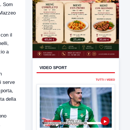
o. Som
o Mazzeo
con il
elli,
cio a
VIDEO SPORT
n
TUTTI I VIDEO
i serve
porta,
ta della
ono
▶