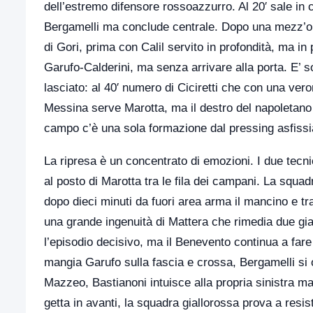
dell’estremo difensore rossoazzurro. Al 20′ sale in ca
Bergamelli ma conclude centrale. Dopo una mezz’ora a
di Gori, prima con Calil servito in profondità, ma i
Garufo-Calderini, ma senza arrivare alla porta. E’ 
lasciato: al 40′ numero di Ciciretti che con una vero
Messina serve Marotta, ma il destro del napoletano 
campo c’è una sola formazione dal pressing asfissia
La ripresa è un concentrato di emozioni. I due tecni
al posto di Marotta tra le fila dei campani. La squad
dopo dieci minuti da fuori area arma il mancino e tra
una grande ingenuità di Mattera che rimedia due giall
l’episodio decisivo, ma il Benevento continua a fare la
mangia Garufo sulla fascia e crossa, Bergamelli si 
Mazzeo, Bastianoni intuisce alla propria sinistra ma
getta in avanti, la squadra giallorossa prova a resist