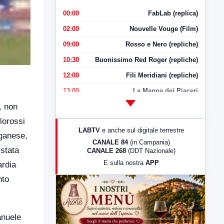
00:00
FabLab (replica)
02:00
Nouvelle Vouge (Film)
09:00
Rosso e Nero (repliche)
10:30
Buonissimo Red Roger (repliche)
12:00
Fili Meridiani (repliche)
13:00
La Mappa dei Piaceri
, non
14:00
LabNews
lorossi
17:00
LabNews (replica)
LABTV
e anche sul digitale terrestre
aganese,
18:30
Di Faccia e di Profilo (repliche)
CANALE 84
(in Campania)
 stata
CANALE 268
(DDT Nazionale)
19:30
LabNews (Diretta)
E sulla nostra
APP
ardia
21:00
Free Sport
nto
23:00
LabNews (replica)
anuele