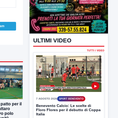
ram
ULTIMI VIDEO
TUTTI I VIDEO
▶
7 AGOSTO 2026
SPORT BENEVENTO
atto per il
Benevento Calcio: Le scelte di
ttaro
Floro Flores per il debutto di Coppa
vo polo
Italia