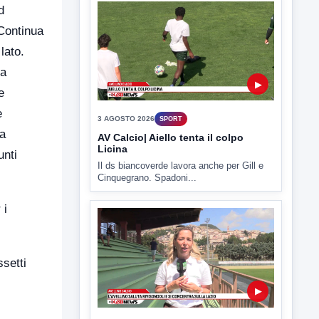
d
 Continua
lato.
La
▶
e
e
3 AGOSTO 2026
SPORT
na
AV Calcio| Aiello tenta il colpo
Licina
unti
Il ds biancoverde lavora anche per Gill e
Cinquegrano. Spadoni...
 i
setti
▶