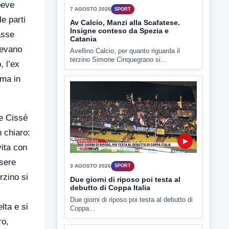
beve
7 AGOSTO 2026
SPORT
e parti
Av Calcio, Manzi alla Scafatese.
Insigne conteso da Spezia e
asse
Catania
vevano
Avellino Calcio, per quanto riguarda il
terzino Simone Cinquegrano si...
, l’ex
 ma in
 e Cissé
n chiaro:
▶
vita con
ssere
3 AGOSTO 2026
SPORT
rzino si
Due giorni di riposo poi testa al
debutto di Coppa Italia
Due giorni di riposo poi testa al debutto di
lta e si
Coppa...
ro,