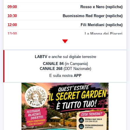
09:00
Rosso e Nero (repliche)
10:30
Buonissimo Red Roger (repliche)
12:00
Fili Meridiani (repliche)
13:00
La Mappa dei Piaceri
14:00
LabNews
17:00
LabNews (replica)
LABTV
e anche sul digitale terrestre
18:30
Di Faccia e di Profilo (repliche)
CANALE 84
(in Campania)
CANALE 268
(DDT Nazionale)
19:30
LabNews (Diretta)
E sulla nostra
APP
21:00
Free Sport
23:00
LabNews (replica)