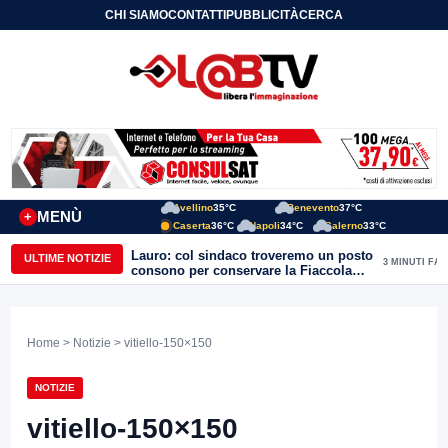
CHI SIAMO
CONTATTI
PUBBLICITÀ
CERCA
Avellino
35°C
Benevento
37°C
MENÙ
+
Caserta
36°C
Napoli
34°C
Salerno
33°C
Lauro: col sindaco troveremo un posto
ULTIME NOTIZIE
3 MINUTI FA
consono per conservare la Fiaccola
olimpica
Home
>
Notizie
> vitiello-150×150
NOTIZIE
vitiello-150×150