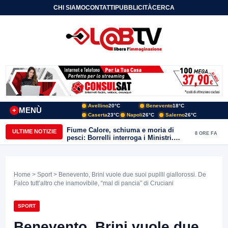
CHI SIAMO
CONTATTI
PUBBLICITÀ
CERCA
Avellino
20°C
Benevento
18°C
MENÙ
+
Caserta
23°C
Napoli
26°C
Salerno
26°C
Fiume Calore, schiuma e moria di
ULTIME NOTIZIE
8 ORE FA
pesci: Borrelli interroga i Ministri.
“Benevento paga l’assenza del
depuratore
Home
>
Sport
> Benevento, Brini vuole due suoi pupilli giallorossi. De
Falco tutt’altro che inamovibile, “mal di pancia” di Cruciani
SPORT
Benevento, Brini vuole due