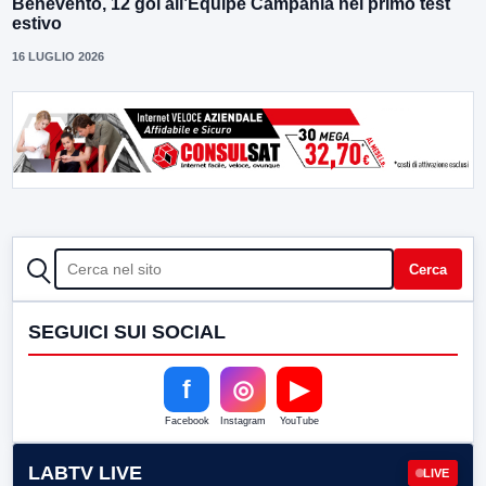
Benevento, 12 gol all’Equipe Campania nel primo test
estivo
16 LUGLIO 2026
CERCA
Cerca
SEGUICI SUI SOCIAL
f
◎
▶
Facebook
Instagram
YouTube
LABTV LIVE
LIVE