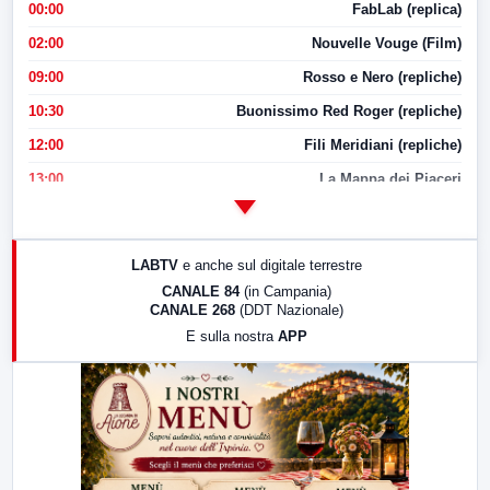
00:00
FabLab (replica)
02:00
Nouvelle Vouge (Film)
09:00
Rosso e Nero (repliche)
10:30
Buonissimo Red Roger (repliche)
12:00
Fili Meridiani (repliche)
13:00
La Mappa dei Piaceri
14:00
LabNews
17:00
LabNews (replica)
LABTV
e anche sul digitale terrestre
18:30
Di Faccia e di Profilo (repliche)
CANALE 84
(in Campania)
CANALE 268
(DDT Nazionale)
19:30
LabNews (Diretta)
E sulla nostra
APP
21:00
Free Sport
23:00
LabNews (replica)