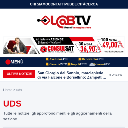
CHI SIAMO
CONTATTI
PUBBLICITÀ
CERCA
Avellino
24°C
Benevento
26°C
MENÙ
+
Caserta
27°C
Napoli
29°C
Salerno
28°C
San Giorgio del Sannio, marciapiede
ULTIME NOTIZIE
5 ORE FA
di via Falcone e Borsellino: Zampetti e
Lombardi replicano alle polemiche
Home
> uds
UDS
Tutte le notizie, gli approfondimenti e gli aggiornamenti della
sezione.