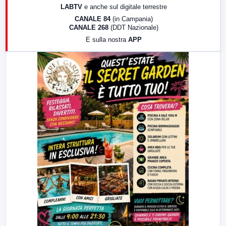
LABTV
e anche sul digitale terrestre
18:30
Di Faccia e di Profilo (repliche)
CANALE 84
(in Campania)
CANALE 268
(DDT Nazionale)
19:30
LabNews (Diretta)
E sulla nostra
APP
21:00
Free Sport
23:00
LabNews (replica)