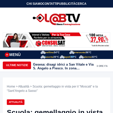
CHI SIAMO
CONTATTI
PUBBLICITÀ
CERCA
Avellino
34°C
Benevento
36°C
MENÙ
+
Caserta
35°C
Napoli
33°C
Salerno
33°C
Gesesa: disagi idrici a San Vitale e Via
ULTIME NOTIZIE
3 ORE FA
S. Angelo a Piesco. In zona
posizionata l’autobotte
Home
>
Attualità
> Scuola: gemellaggio in vista per il “Moscati” e la
“Sant’Angelo a Sasso”
ATTUALITÀ
Scuola: gemellaggio in vista