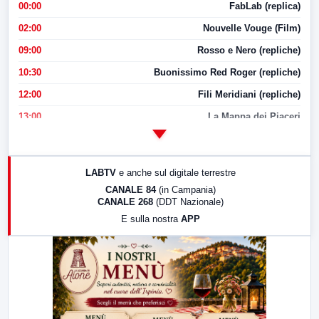
00:00
FabLab (replica)
02:00
Nouvelle Vouge (Film)
09:00
Rosso e Nero (repliche)
10:30
Buonissimo Red Roger (repliche)
12:00
Fili Meridiani (repliche)
13:00
La Mappa dei Piaceri
14:00
LabNews
17:00
LabNews (replica)
LABTV
e anche sul digitale terrestre
18:30
Di Faccia e di Profilo (repliche)
CANALE 84
(in Campania)
CANALE 268
(DDT Nazionale)
19:30
LabNews (Diretta)
E sulla nostra
APP
21:00
Free Sport
23:00
LabNews (replica)