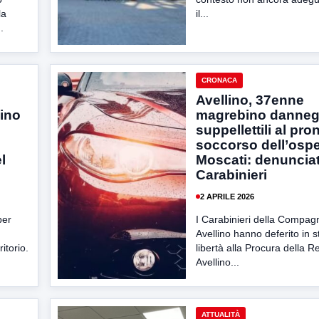
la
il...
.
CRONACA
Avellino, 37enne
lino
magrebino danneg
suppellettili al pro
soccorso dell’osp
l
Moscati: denunciat
Carabinieri
2 APRILE 2026
per
I Carabinieri della Compagn
Avellino hanno deferito in s
ritorio.
libertà alla Procura della R
Avellino...
ATTUALITÀ