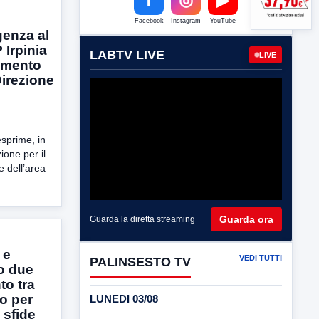
Facebook
Instagram
YouTube
genza al
 Irpinia
LABTV LIVE
LIVE
amento
Direzione
sprime, in
one per il
e dell’area
Guarda ora
Guarda la diretta streaming
 e
VEDI TUTTI
PALINSESTO TV
no due
to tra
io per
LUNEDI 03/08
 sfide