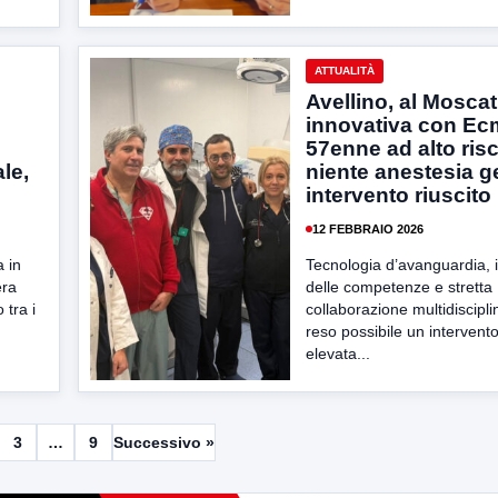
ATTUALITÀ
Avellino, al Moscat
innovativa con Ec
57enne ad alto risc
le,
niente anestesia g
intervento riuscito
12 FEBBRAIO 2026
 in
Tecnologia d’avanguardia, 
era
delle competenze e stretta
 tra i
collaborazione multidiscipl
reso possibile un intervento
elevata...
3
…
9
Successivo »