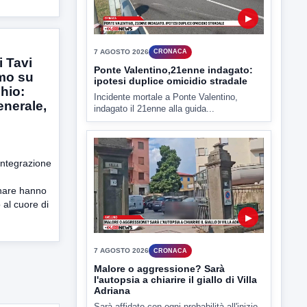
7 AGOSTO 2026
CRONACA
Ponte Valentino,21enne indagato:
ipotesi duplice omicidio stradale
Incidente mortale a Ponte Valentino,
indagato il 21enne alla guida...
i Tavi
mo su
hio:
enerale,
integrazione
▶
inare hanno
7 AGOSTO 2026
CRONACA
 al cuore di
Malore o aggressione? Sarà
l'autopsia a chiarire il giallo di Villa
Adriana
Sarà affidato con ogni probabilità all'inizio
della prossima settimana l'incarico...