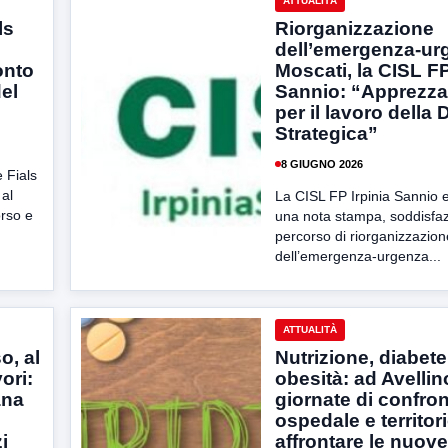
ATTUALITÀ
ls
Riorganizzazione
dell’emergenza-ur
onto
Moscati, la CISL FP
el
Sannio: “Apprezz
per il lavoro della 
Strategica”
8 GIUGNO 2026
 Fials
al
La CISL FP Irpinia Sannio e
rso e
una nota stampa, soddisfazi
percorso di riorganizzazion
dell’emergenza-urgenza...
ATTUALITÀ
o, al
Nutrizione, diabete
vori:
obesità: ad Avelli
ana
giornate di confron
ospedale e territor
i
affrontare le nuove