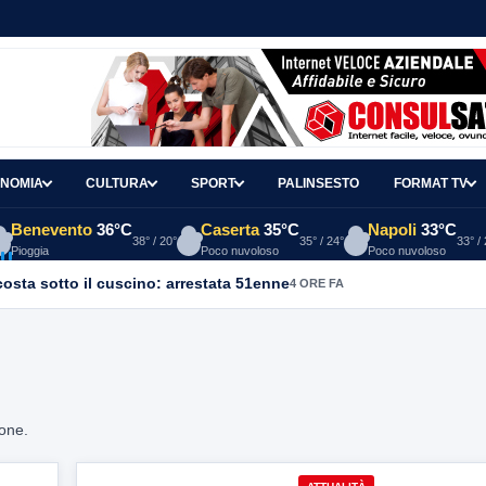
NOMIA
CULTURA
SPORT
PALINSESTO
FORMAT TV
Benevento
36°C
Caserta
35°C
Napoli
33°C
38° / 20°
35° / 24°
33° /
Pioggia
Poco nuvoloso
Poco nuvoloso
osta sotto il cuscino: arrestata 51enne
4 ORE FA
ione.