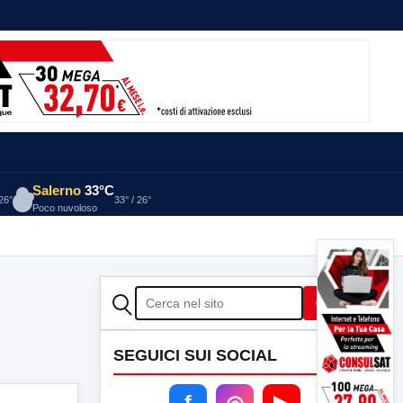
Salerno
33°C
 26°
33° / 26°
Poco nuvoloso
CERCA
Cerca
SEGUICI SUI SOCIAL
f
◎
▶