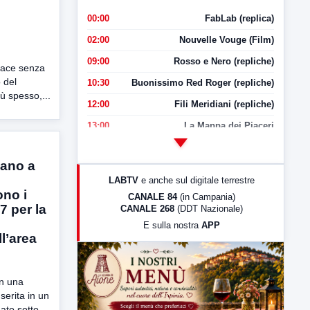
00:00
FabLab (replica)
02:00
Nouvelle Vouge (Film)
09:00
Rosso e Nero (repliche)
icace senza
 del
10:30
Buonissimo Red Roger (repliche)
ù spesso,...
12:00
Fili Meridiani (repliche)
13:00
La Mappa dei Piaceri
14:00
LabNews
iano a
17:00
LabNews (replica)
LABTV
e anche sul digitale terrestre
18:30
Di Faccia e di Profilo (repliche)
ono i
CANALE 84
(in Campania)
7 per la
CANALE 268
(DDT Nazionale)
19:30
LabNews (Diretta)
E sulla nostra
APP
21:00
Free Sport
l’area
23:00
LabNews (replica)
on una
serita in un
ato sotto