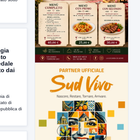
gia
nto
edale
o dai
ia di
tato di
epubblica di