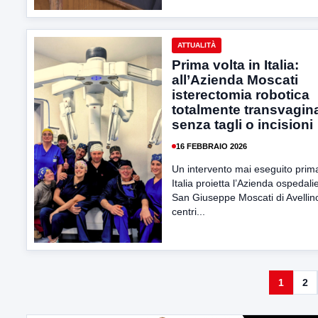
ATTUALITÀ
Prima volta in Italia:
all’Azienda Moscati
isterectomia robotica
totalmente transvagina
senza tagli o incisioni
16 FEBBRAIO 2026
Un intervento mai eseguito prima
Italia proietta l’Azienda ospedali
San Giuseppe Moscati di Avellino
centri...
1
2