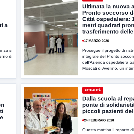
Ultimata la nuova 
Pronto soccorso d
Città ospedaliera: 
i a
metri quadrati pront
»
trasferimento delle 
17 MARZO 2026
enza si
Prosegue il progetto di rist
terno di
integrale del Pronto soccor
dell’Azienda ospedaliera 
Moscati di Avellino, un inter
ATTUALITÀ
Dalla scuola al rep
en
ponte di solidarietà
ti
piccoli pazienti de
ze
24 FEBBRAIO 2026
Questa mattina il reparto di