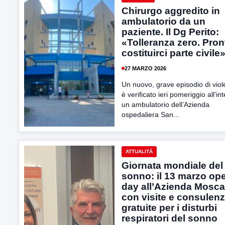
Chirurgo aggredito in
ambulatorio da un
paziente. Il Dg Perito:
«Tolleranza zero. Pront
costituirci parte civile
27 MARZO 2026
Un nuovo, grave episodio di viol
è verificato ieri pomeriggio all’in
un ambulatorio dell’Azienda
ospedaliera San...
ATTUALITÀ
Giornata mondiale del
sonno: il 13 marzo op
day all’Azienda Mosca
con visite e consulen
gratuite per i disturbi
respiratori del sonno