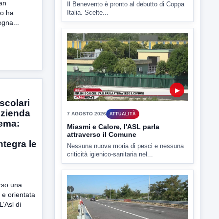
an
no ha
egna...
▶
7 AGOSTO 2026
ATTUALITÀ
Miasmi e Calore, l'ASL parla
attraverso il Comune
scolari
Nessuna nuova moria di pesci e nessuna
Azienda
criticità igienico-sanitaria nel...
tema:
tegra le
rso una
 e orientata
▶
L’Asl di