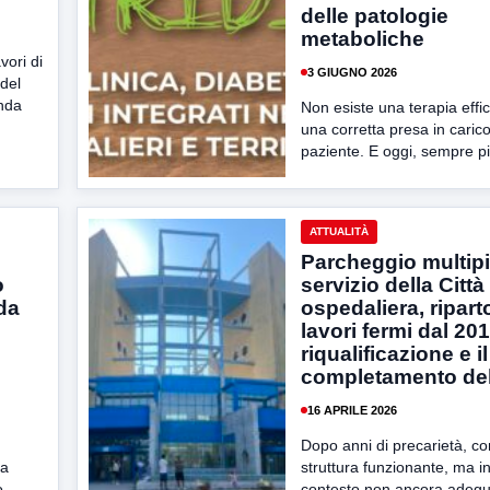
delle patologie
metaboliche
vori di
3 GIUGNO 2026
del
enda
Non esiste una terapia eff
una corretta presa in carico
paziente. E oggi, sempre pi
ATTUALITÀ
Parcheggio multip
o
servizio della Città
nda
ospedaliera, ripart
lavori fermi dal 201
riqualificazione e il
completamento del
16 APRILE 2026
Dopo anni di precarietà, c
ta
struttura funzionante, ma in
o
contesto non ancora adegu