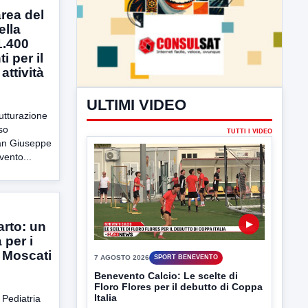
area del
ella
1.400
ULTIMI VIDEO
i per il
attività
TUTTI I VIDEO
rutturazione
so
San Giuseppe
vento...
▶
7 AGOSTO 2026
SPORT BENEVENTO
Benevento Calcio: Le scelte di
arto: un
Floro Flores per il debutto di Coppa
 per i
Italia
l Moscati
Il Benevento è pronto al debutto di Coppa
Italia. Scelte...
 Pediatria