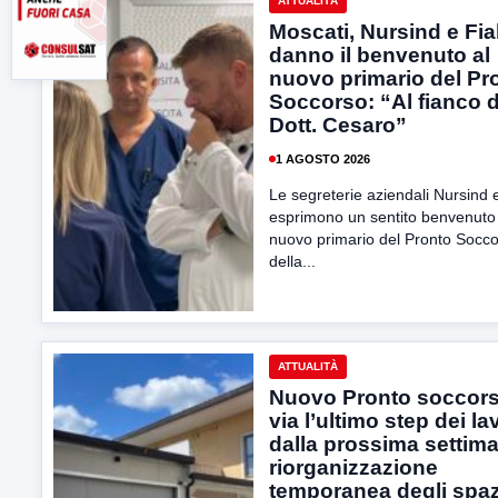
ATTUALITÀ
Moscati, Nursind e Fia
danno il benvenuto al
nuovo primario del Pr
Soccorso: “Al fianco d
Dott. Cesaro”
1 AGOSTO 2026
Le segreterie aziendali Nursind e
esprimono un sentito benvenuto 
nuovo primario del Pronto Socco
della...
ATTUALITÀ
Nuovo Pronto soccors
via l’ultimo step dei la
dalla prossima settim
riorganizzazione
temporanea degli spaz