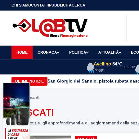
CHI SIAMO
CONTATTI
PUBBLICITÀ
CERCA
HOME
CRONACA
POLITICA
ATTUALITÀ
ECO
Avellino
34°C
36° / 20°
Pioggia
San Giorgio del Sannio, pistola rubata nasc
ULTIME NOTIZIE
Home
> moscati
MOSCATI
Tutte le notizie, gli approfondimenti e gli aggiornamenti della sez