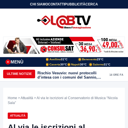
CHI SIAMO
CONTATTI
PUBBLICITÀ
CERCA
Avellino
31°C
Benevento
29°C
MENÙ
+
Caserta
30°C
Napoli
30°C
Salerno
31°C
Rischio Vesuvio: nuovi protocolli
ULTIME NOTIZIE
14 ORE FA
d’intesa con i comuni del Sannio,
firmato il protocollo con Arpaise
Home
>
Attualità
> Al via le iscrizioni al Conservatorio di Musica “Nicola
Sala”
ATTUALITÀ
Al via le iscrizioni al