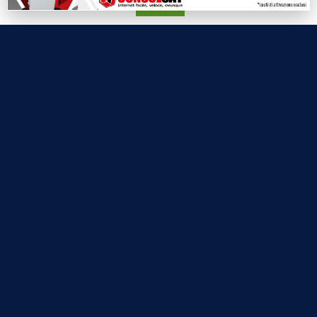
Accetta
Labtv.net è un prodotto Consulservice S.r.l.
Labtv.net è il sito ufficiale del canale televisivo di Lab Tv canale 84
del digitale terrestre Regione Campania
Sede legale: Via Chiaio, 5 - 83010 – Torrioni (AV)
P.IVA 02757950643
Oscr. R.E.A. AV N.181151
Editore: Consulservice S.r.l.
Testata giornalistica Reg. Trib. di Benevento
n. 244 del 26.02.2015
Direttore Responsabile Dott.ssa Oliviero Antonella
Contatti: 0824.337274 – 327.7390733
redazione@labtv.net