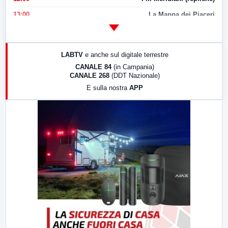
13:00
La Mappa dei Piaceri
14:00
LabNews
17:00
LabNews (replica)
LABTV
e anche sul digitale terrestre
18:30
Di Faccia e di Profilo (repliche)
CANALE 84
(in Campania)
CANALE 268
(DDT Nazionale)
19:30
LabNews (Diretta)
E sulla nostra
APP
21:00
Free Sport
23:00
LabNews (replica)