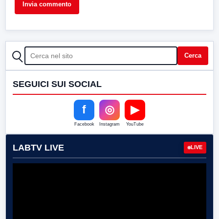
CERCA
Cerca
SEGUICI SUI SOCIAL
f
◎
▶
Facebook
Instagram
YouTube
LABTV LIVE
LIVE