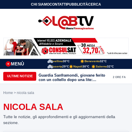
CHI SIAMO
CONTATTI
PUBBLICITÀ
CERCA
Avellino
30°C
Benevento
32°C
MENÙ
+
Caserta
29°C
Napoli
30°C
Salerno
32°C
Guardia Sanframondi, giovane ferito
ULTIME NOTIZIE
2 ORE FA
con un coltello dopo una lite:
individuato il presunto autore
Home
> nicola sala
NICOLA SALA
Tutte le notizie, gli approfondimenti e gli aggiornamenti della
sezione.