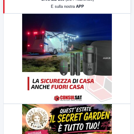
19:30
LabNews (Diretta)
E sulla nostra
APP
21:00
Free Sport
23:00
LabNews (replica)