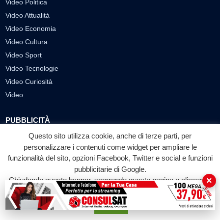
Video Politica
Video Attualità
Video Economia
Video Cultura
Video Sport
Video Tecnologie
Video Curiosità
Video
PUBBLICITÀ
Questo sito utilizza cookie, anche di terze parti, per
Richiesta pubblicazione articoli/banner
personalizzare i contenuti come widget per ampliare le
SEGUICI SUI SOCIAL
funzionalità del sito, opzioni Facebook, Twitter e social e funzioni
pubblicitarie di Google.
f
◎
▶
×
Chiudendo questo banner, scorrendo questa pagina o cliccando
su qualunque suo elemento acconsenti all'uso dei cookie.
Facebook
Instagram
YouTube
Accetta