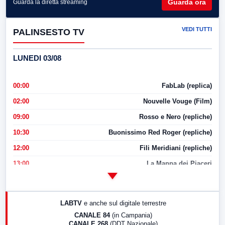
Guarda ora
Guarda la diretta streaming
VEDI TUTTI
PALINSESTO TV
LUNEDI 03/08
00:00
FabLab (replica)
02:00
Nouvelle Vouge (Film)
09:00
Rosso e Nero (repliche)
10:30
Buonissimo Red Roger (repliche)
12:00
Fili Meridiani (repliche)
13:00
La Mappa dei Piaceri
14:00
LabNews
17:00
LabNews (replica)
LABTV
e anche sul digitale terrestre
18:30
Di Faccia e di Profilo (repliche)
CANALE 84
(in Campania)
CANALE 268
(DDT Nazionale)