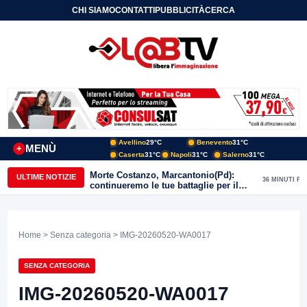
CHI SIAMO
CONTATTI
PUBBLICITÀ
CERCA
Avellino
29°C
Benevento
31°C
MENÙ
+
Caserta
31°C
Napoli
31°C
Salerno
31°C
Morte Costanzo, Marcantonio(Pd):
ULTIME NOTIZIE
36 MINUTI FA
continueremo le tue battaglie per il
Sannio
Home
>
Senza categoria
> IMG-20260520-WA0017
SENZA CATEGORIA
IMG-20260520-WA0017