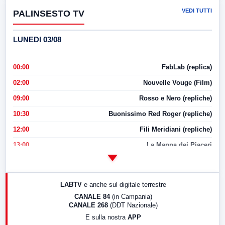
VEDI TUTTI
PALINSESTO TV
LUNEDI 03/08
00:00
FabLab (replica)
02:00
Nouvelle Vouge (Film)
09:00
Rosso e Nero (repliche)
10:30
Buonissimo Red Roger (repliche)
12:00
Fili Meridiani (repliche)
13:00
La Mappa dei Piaceri
14:00
LabNews
17:00
LabNews (replica)
LABTV
e anche sul digitale terrestre
18:30
Di Faccia e di Profilo (repliche)
CANALE 84
(in Campania)
CANALE 268
(DDT Nazionale)
19:30
LabNews (Diretta)
E sulla nostra
APP
21:00
Free Sport