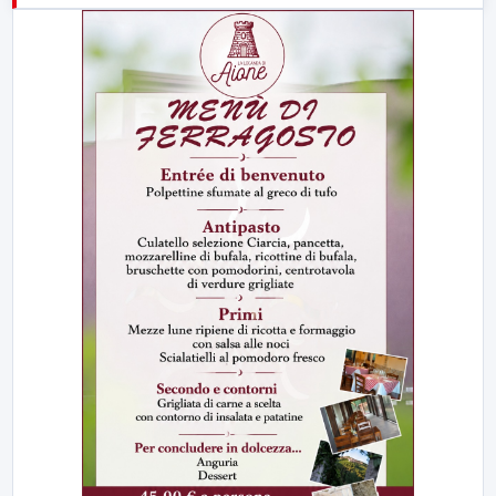
23:00
LabNews (replica)