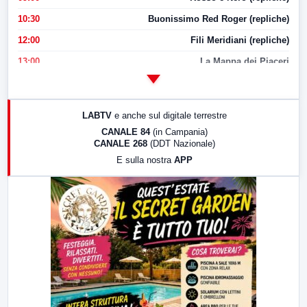
10:30
Buonissimo Red Roger (repliche)
12:00
Fili Meridiani (repliche)
13:00
La Mappa dei Piaceri
14:00
LabNews
17:00
LabNews (replica)
LABTV
e anche sul digitale terrestre
18:30
Di Faccia e di Profilo (repliche)
CANALE 84
(in Campania)
CANALE 268
(DDT Nazionale)
19:30
LabNews (Diretta)
E sulla nostra
APP
21:00
Free Sport
23:00
LabNews (replica)