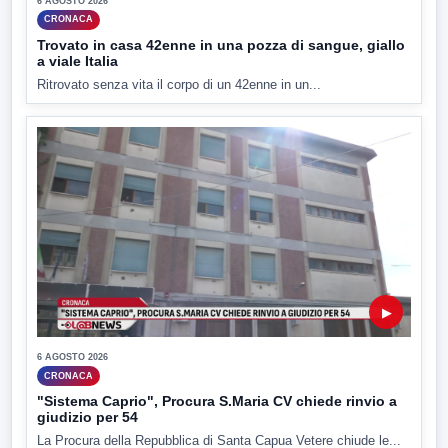
6 AGOSTO 2026
CRONACA
Trovato in casa 42enne in una pozza di sangue, giallo
a viale Italia
Ritrovato senza vita il corpo di un 42enne in un...
▶
6 AGOSTO 2026
CRONACA
"Sistema Caprio", Procura S.Maria CV chiede rinvio a
giudizio per 54
La Procura della Repubblica di Santa Capua Vetere chiude le...