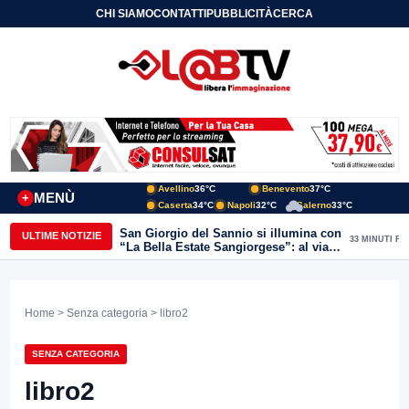
CHI SIAMO
CONTATTI
PUBBLICITÀ
CERCA
Avellino
36°C
Benevento
37°C
MENÙ
+
Caserta
34°C
Napoli
32°C
Salerno
33°C
San Giorgio del Sannio si illumina con
ULTIME NOTIZIE
33 MINUTI FA
“La Bella Estate Sangiorgese”: al via la
III edizione tra cultura, musica e grandi
ospiti
Home
>
Senza categoria
> libro2
SENZA CATEGORIA
libro2