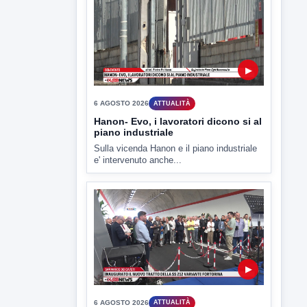
D'Ambrosio: continuiamo a lavorare
L'assessore comunale alla Cultura di
Mirabella Eclano, Raffaella Rita
D'Ambrosio,...
▶
6 AGOSTO 2026
ATTUALITÀ
Hanon- Evo, i lavoratori dicono si al
piano industriale
Sulla vicenda Hanon e il piano industriale
e' intervenuto anche...