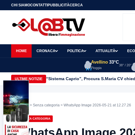
CHI SIAMO
CONTATTI
PUBBLICITÀ
CERCA
HOME
CRONACA
POLITICA
ATTUALITÀ
ECO
Avellino
33°C
38° / 20°
Pioggia
“Sistema Caprio”, Procura S.Maria CV chiede
ULTIME NOTIZIE
Home
>
Senza categoria
> WhatsApp Image 2026-05-21 at 12.27.26
SENZA CATEGORIA
WhatsApp Image 2026