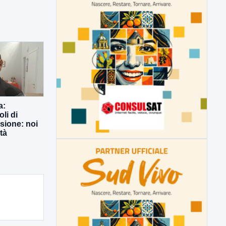
a:
li di
usione: noi
tà