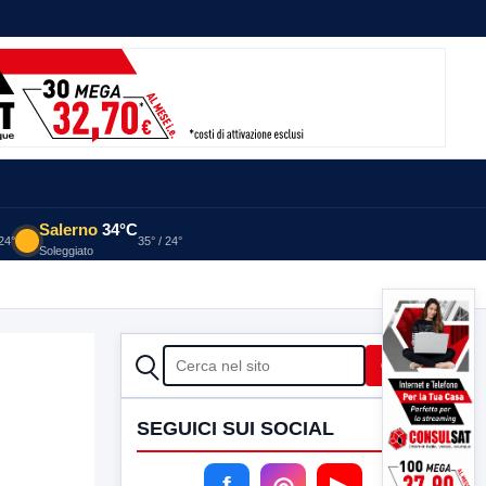
Salerno
34°C
 24°
35° / 24°
Soleggiato
CERCA
Cerca
SEGUICI SUI SOCIAL
f
◎
▶