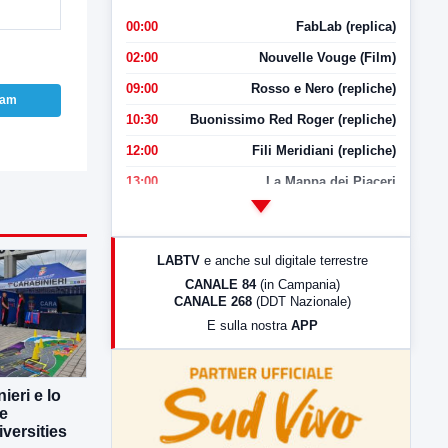
00:00
FabLab (replica)
02:00
Nouvelle Vouge (Film)
09:00
Rosso e Nero (repliche)
ram
10:30
Buonissimo Red Roger (repliche)
12:00
Fili Meridiani (repliche)
13:00
La Mappa dei Piaceri
14:00
LabNews
17:00
LabNews (replica)
LABTV
e anche sul digitale terrestre
18:30
Di Faccia e di Profilo (repliche)
CANALE 84
(in Campania)
CANALE 268
(DDT Nazionale)
19:30
LabNews (Diretta)
E sulla nostra
APP
21:00
Free Sport
23:00
LabNews (replica)
ieri e lo
ne
versities