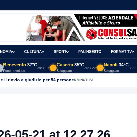
NOMIA
CULTURA
SPORT
PALINSESTO
FORMAT TV
Benevento
37°C
Caserta
35°C
Napoli
34°C
39° / 19°
36° / 22°
35° /
Poco nuvoloso
Soleggiato
Soleggiato
 il rinvio a giudizio per 54 persone
5 MINUTI FA
-05-21 at 12.27.26