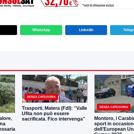
WhatsApp
LinkedIn
Teleg
SENZA CATEGORIA
SENZA CATEGORIA
Trasporti, Matera (FdI): “Valle
Ufita non può essere
lore,
Montoro, i Carabin
sacrificata. Fico intervenga”
una
sport in occasio
essaria
dell’European Uni