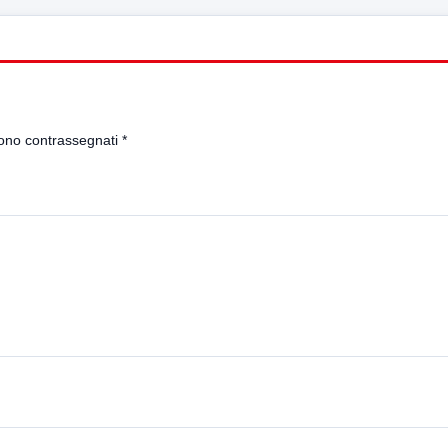
sono contrassegnati
*