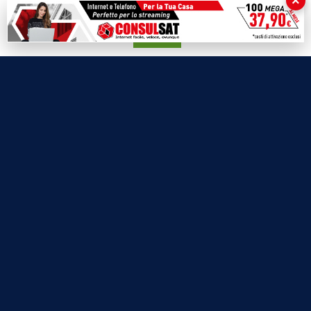
×
Labnews
su qualunque suo elemento acconsenti all'uso dei cookie.
Le Voci del Parco
Accetta
Parliamo di…
Ricomincio da me
SEZIONI
Cronaca
Politica
Attualità
Cultura
Economia
Sport
Eventi
VIDEO
Video Cronaca
Video Politica