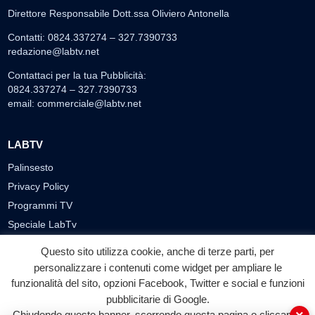
Direttore Responsabile Dott.ssa Oliviero Antonella
Contatti: 0824.337274 – 327.7390733
redazione@labtv.net
Contattaci per la tua Pubblicità:
0824.337274 – 327.7390733
email:
commerciale@labtv.net
LABTV
Palinsesto
Privacy Policy
Programmi TV
Speciale LabTv
Doppio Taglio
Questo sito utilizza cookie, anche di terze parti, per
Free sport
personalizzare i contenuti come widget per ampliare le
L’Orlando Curioso
funzionalità del sito, opzioni Facebook, Twitter e social e funzioni
pubblicitarie di Google.
La Bottega di Filosofia
Chiudendo questo banner, scorrendo questa pagina o cliccando