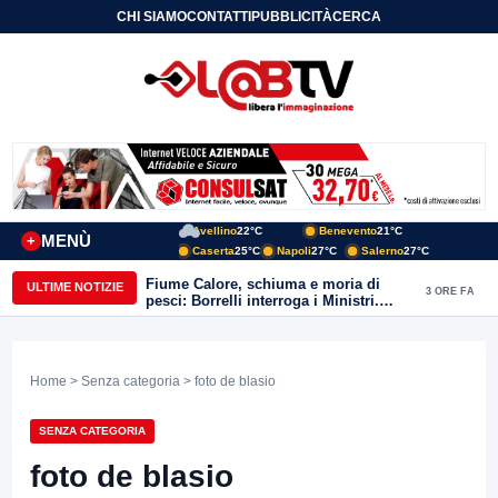
CHI SIAMO
CONTATTI
PUBBLICITÀ
CERCA
Avellino
22°C
Benevento
21°C
MENÙ
+
Caserta
25°C
Napoli
27°C
Salerno
27°C
Fiume Calore, schiuma e moria di
ULTIME NOTIZIE
3 ORE FA
pesci: Borrelli interroga i Ministri.
“Benevento paga l’assenza del
depuratore
Home
>
Senza categoria
> foto de blasio
SENZA CATEGORIA
foto de blasio