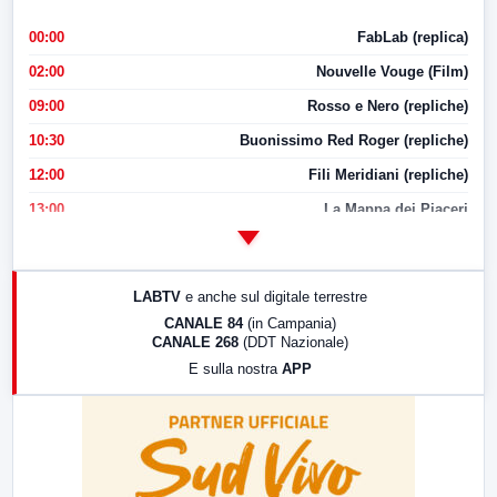
00:00
FabLab (replica)
02:00
Nouvelle Vouge (Film)
09:00
Rosso e Nero (repliche)
10:30
Buonissimo Red Roger (repliche)
12:00
Fili Meridiani (repliche)
13:00
La Mappa dei Piaceri
14:00
LabNews
17:00
LabNews (replica)
LABTV
e anche sul digitale terrestre
18:30
Di Faccia e di Profilo (repliche)
CANALE 84
(in Campania)
CANALE 268
(DDT Nazionale)
19:30
LabNews (Diretta)
E sulla nostra
APP
21:00
Free Sport
23:00
LabNews (replica)