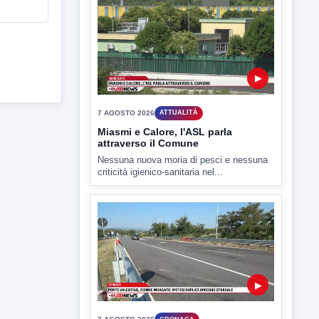
▶
7 AGOSTO 2026
SPORT BENEVENTO
Benevento Calcio: Le scelte di
Floro Flores per il debutto di Coppa
Italia
Il Benevento è pronto al debutto di Coppa
Italia. Scelte...
▶