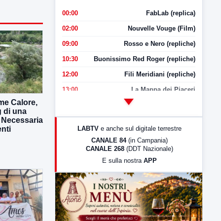
00:00
FabLab (replica)
02:00
Nouvelle Vouge (Film)
09:00
Rosso e Nero (repliche)
10:30
Buonissimo Red Roger (repliche)
12:00
Fili Meridiani (repliche)
13:00
La Mappa dei Piaceri
me Calore,
14:00
LabNews
g di una
. Necessaria
17:00
LabNews (replica)
LABTV
e anche sul digitale terrestre
enti
18:30
Di Faccia e di Profilo (repliche)
CANALE 84
(in Campania)
CANALE 268
(DDT Nazionale)
19:30
LabNews (Diretta)
E sulla nostra
APP
21:00
Free Sport
23:00
LabNews (replica)