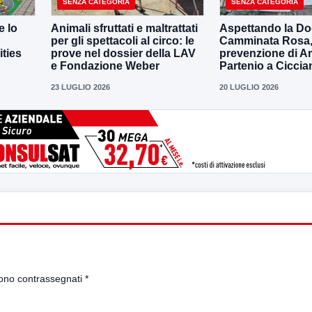
SENZA CATEGORIA
SENZA CATEGORIA
e lo
Animali sfruttati e maltrattati
Aspettando la D
per gli spettacoli al circo: le
Camminata Rosa, i
ities
prove nel dossier della LAV
prevenzione di 
e Fondazione Weber
Partenio a Ciccia
23 LUGLIO 2026
20 LUGLIO 2026
sono contrassegnati
*