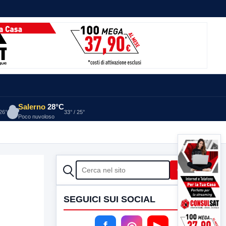
Salerno
28°C
 26°
33° / 25°
Poco nuvoloso
CERCA
Cerca
SEGUICI SUI SOCIAL
f
◎
▶