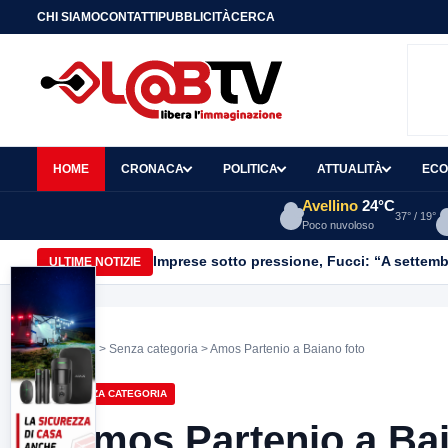
CHI SIAMO
CONTATTI
PUBBLICITÀ
CERCA
HOME
CRONACA
POLITICA
ATTUALITÀ
ECO
Avellino
24°C
37° / 19°
Poco nuvoloso
Imprese sotto pressione, Fucci: “A settemb
ULTIME NOTIZIE
Home
>
Senza categoria
> Amos Partenio a Baiano foto
SENZA CATEGORIA
Amos Partenio a Bai