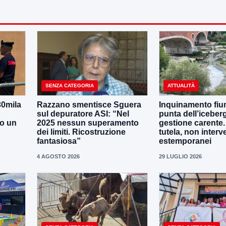
SENZA CATEGORIA
ATTUALITÀ
30mila
Razzano smentisce Sguera
Inquinamento fiu
sul depuratore ASI: “Nel
punta dell’iceber
no un
2025 nessun superamento
gestione carente
dei limiti. Ricostruzione
tutela, non interv
fantasiosa”
estemporanei
4 AGOSTO 2026
29 LUGLIO 2026