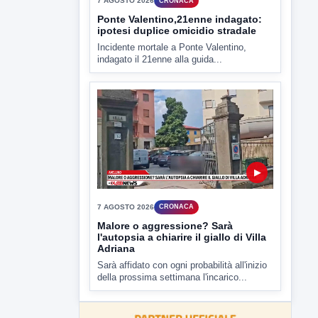
7 AGOSTO 2026
ATTUALITÀ
Miasmi e Calore, l'ASL parla
attraverso il Comune
Nessuna nuova moria di pesci e nessuna
criticità igienico-sanitaria nel...
▶
7 AGOSTO 2026
CRONACA
Ponte Valentino,21enne indagato:
ipotesi duplice omicidio stradale
Incidente mortale a Ponte Valentino,
indagato il 21enne alla guida...