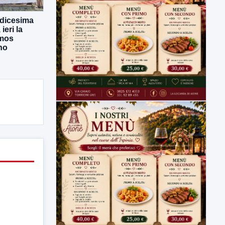
odicesima
eri la
Amos
no