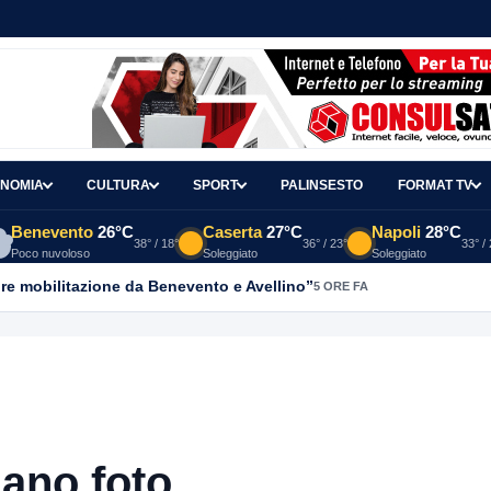
NOMIA
CULTURA
SPORT
PALINSESTO
FORMAT TV
Benevento
26°C
Caserta
27°C
Napoli
28°C
38° / 18°
36° / 23°
33° /
Poco nuvoloso
Soleggiato
Soleggiato
re mobilitazione da Benevento e Avellino”
5 ORE FA
ano foto