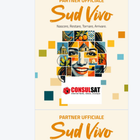
▶
7 AGOSTO 2026
CRONACA
Malore o aggressione? Sarà
l'autopsia a chiarire il giallo di Villa
Adriana
Sarà affidato con ogni probabilità all'inizio
della prossima settimana l'incarico...