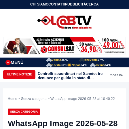
CHI SIAMO
CONTATTI
PUBBLICITÀ
CERCA
Avellino
36°C
Benevento
37°C
MENÙ
+
Caserta
35°C
Napoli
34°C
Salerno
34°C
Controlli straordinari nel Sannio: tre
ULTIME NOTIZIE
7 ORE FA
denunce per guida in stato di
ebbrezza, un arresto e 1.500 kg di
conserve sequestrate
Home
>
Senza categoria
> WhatsApp Image 2026-05-28 at 10.40.22
SENZA CATEGORIA
WhatsApp Image 2026-05-28