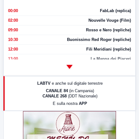
00:00
FabLab (replica)
02:00
Nouvelle Vouge (Film)
09:00
Rosso e Nero (repliche)
10:30
Buonissimo Red Roger (repliche)
12:00
Fili Meridiani (repliche)
13:00
La Mappa dei Piaceri
14:00
LabNews
17:00
LabNews (replica)
LABTV
e anche sul digitale terrestre
18:30
Di Faccia e di Profilo (repliche)
CANALE 84
(in Campania)
CANALE 268
(DDT Nazionale)
19:30
LabNews (Diretta)
E sulla nostra
APP
21:00
Free Sport
23:00
LabNews (replica)