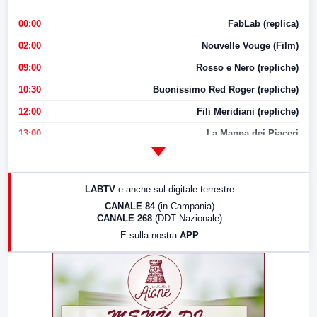
00:00
FabLab (replica)
02:00
Nouvelle Vouge (Film)
09:00
Rosso e Nero (repliche)
10:30
Buonissimo Red Roger (repliche)
12:00
Fili Meridiani (repliche)
13:00
La Mappa dei Piaceri
14:00
LabNews
17:00
LabNews (replica)
LABTV
e anche sul digitale terrestre
18:30
Di Faccia e di Profilo (repliche)
CANALE 84
(in Campania)
CANALE 268
(DDT Nazionale)
19:30
LabNews (Diretta)
E sulla nostra
APP
21:00
Free Sport
23:00
LabNews (replica)