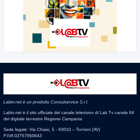
Labtv.net è un prodotto Consulservice S.r.l.
Labtv.net è il sito ufficiale del canale televisivo di Lab Tv canale 84
del digitale terrestre Regione Campania
Sede legale: Via Chiaio, 5 - 83010 – Torrioni (AV)
P.IVA 02757950643