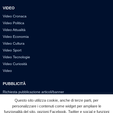
VIDEO
Video Cronaca
Video Politica
Video Attualità
Video Economia
Video Cultura
Video Sport
Video Tecnologie
Video Curiosità
Video
PUBBLICITÀ
Richiesta pubblicazione articoli/banner
Questo sito utilizza cookie, anche di terze parti, per
SEGUICI SUI SOCIAL
personalizzare i contenuti come widget per ampliare le
funzionalità del sito, opzioni Facebook, Twitter e social e funzioni
f
◎
▶