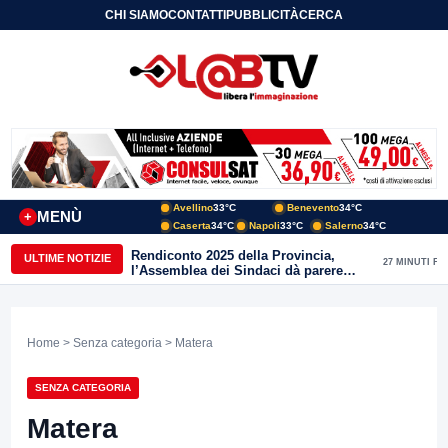
CHI SIAMO
CONTATTI
PUBBLICITÀ
CERCA
Avellino
33°C
Benevento
34°C
MENÙ
+
Caserta
34°C
Napoli
33°C
Salerno
34°C
Rendiconto 2025 della Provincia,
ULTIME NOTIZIE
27 MINUTI FA
l’Assemblea dei Sindaci dà parere
favorevole all’unanimità
Home
>
Senza categoria
> Matera
SENZA CATEGORIA
Matera