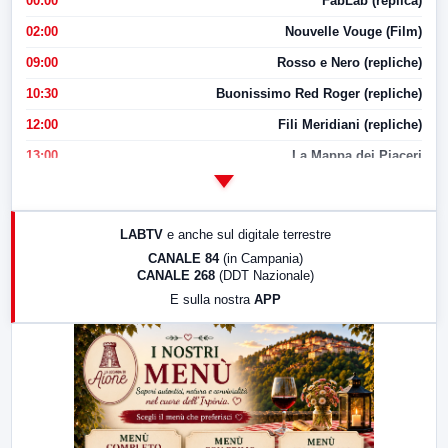
00:00
FabLab (replica)
02:00
Nouvelle Vouge (Film)
09:00
Rosso e Nero (repliche)
10:30
Buonissimo Red Roger (repliche)
12:00
Fili Meridiani (repliche)
13:00
La Mappa dei Piaceri
14:00
LabNews
17:00
LabNews (replica)
LABTV
e anche sul digitale terrestre
18:30
Di Faccia e di Profilo (repliche)
CANALE 84
(in Campania)
CANALE 268
(DDT Nazionale)
19:30
LabNews (Diretta)
E sulla nostra
APP
21:00
Free Sport
23:00
LabNews (replica)