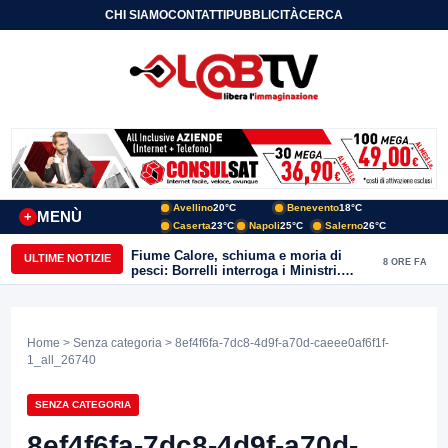
CHI SIAMO
CONTATTI
PUBBLICITÀ
CERCA
Avellino
20°C
Benevento
18°C
MENÙ
+
Caserta
23°C
Napoli
25°C
Salerno
26°C
Fiume Calore, schiuma e moria di
ULTIME NOTIZIE
8 ORE FA
pesci: Borrelli interroga i Ministri.
“Benevento paga l’assenza del
depuratore
Home
>
Senza categoria
> 8ef4f6fa-7dc8-4d9f-a70d-caeee0af6f1f-
1_all_26740
SENZA CATEGORIA
8ef4f6fa-7dc8-4d9f-a70d-