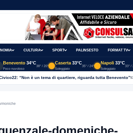
NOMIA
CULTURA
SPORT
PALINSESTO
FORMAT TV
Benevento
34°C
Caserta
33°C
Napoli
33°C
38° / 20°
35° / 24°
33° /
Poco nuvoloso
Soleggiato
Soleggiato
, Civico22: “Non è un tema di quartiere, riguarda tutta Benevento”
5
armoniche
quenzale-domeniche-