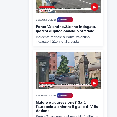
▶
7 AGOSTO 2026
ATTUALITÀ
Miasmi e Calore, l'ASL parla
attraverso il Comune
Nessuna nuova moria di pesci e nessuna
criticità igienico-sanitaria nel...
▶
7 AGOSTO 2026
CRONACA
Ponte Valentino,21enne indagato:
ipotesi duplice omicidio stradale
Incidente mortale a Ponte Valentino,
indagato il 21enne alla guida...