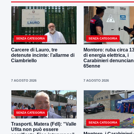
SENZA CATEGORIA
SENZA CATEGORIA
Carcere di Lauro, tre
Montoro: ruba circa 1
detenute incinte: l’allarme di
di energia elettrica, i
Ciambriello
Carabinieri denuncia
65enne
7 AGOSTO 2026
7 AGOSTO 2026
SENZA CATEGORIA
SENZA CATEGORIA
Trasporti, Matera (FdI): “Valle
Ufita non può essere
Montoro, i Carabinieri 