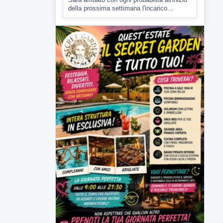
▶
7 AGOSTO 2026
CRONACA
Malore o aggressione? Sarà
l'autopsia a chiarire il giallo di Villa
Adriana
Sarà affidato con ogni probabilità all'inizio
della prossima settimana l'incarico...