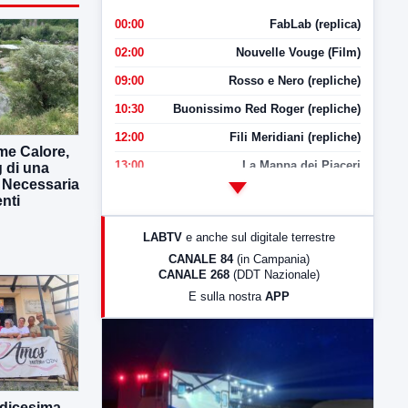
00:00
FabLab (replica)
02:00
Nouvelle Vouge (Film)
09:00
Rosso e Nero (repliche)
10:30
Buonissimo Red Roger (repliche)
12:00
Fili Meridiani (repliche)
me Calore,
13:00
La Mappa dei Piaceri
g di una
. Necessaria
14:00
LabNews
enti
17:00
LabNews (replica)
LABTV
e anche sul digitale terrestre
18:30
Di Faccia e di Profilo (repliche)
CANALE 84
(in Campania)
CANALE 268
(DDT Nazionale)
19:30
LabNews (Diretta)
E sulla nostra
APP
21:00
Free Sport
23:00
LabNews (replica)
odicesima