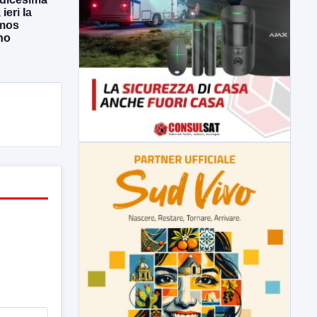
eri la
Amos
no