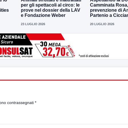
per gli spettacoli al circo: le
Camminata Rosa, i
ities
prove nel dossier della LAV
prevenzione di 
e Fondazione Weber
Partenio a Ciccia
23 LUGLIO 2026
20 LUGLIO 2026
sono contrassegnati
*