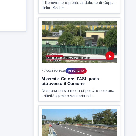
TUTTI I VIDEO
▶
7 AGOSTO 2026
SPORT BENEVENTO
Benevento Calcio: Le scelte di
Floro Flores per il debutto di Coppa
Italia
Il Benevento è pronto al debutto di Coppa
Italia. Scelte...