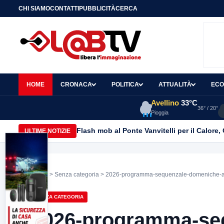
CHI SIAMO
CONTATTI
PUBBLICITÀ
CERCA
HOME
CRONACA
POLITICA
ATTUALITÀ
ECO
Avellino
33°C
36° / 20°
Pioggia
Flash mob al Ponte Vanvitelli per il Calore
ULTIME NOTIZIE
Home
>
Senza categoria
> 2026-programma-sequenzale-domeniche-
SENZA CATEGORIA
2026-programma-se