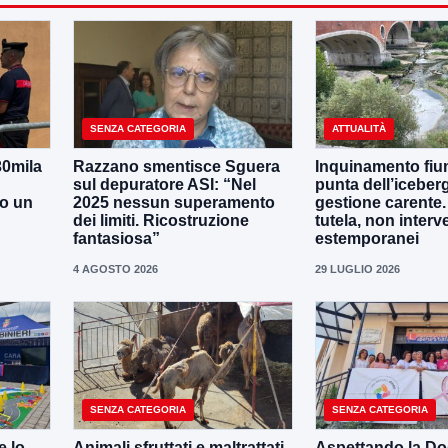
SENZA CATEGORIA
ATTUALITÀ
30mila
Razzano smentisce Sguera
Inquinamento fiu
sul depuratore ASI: “Nel
punta dell’iceber
no un
2025 nessun superamento
gestione carente
dei limiti. Ricostruzione
tutela, non interv
fantasiosa”
estemporanei
4 AGOSTO 2026
29 LUGLIO 2026
SENZA CATEGORIA
SENZA CATEGORIA
e lo
Animali sfruttati e maltrattati
Aspettando la D