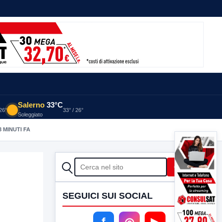
Salerno
33°C
 26°
33° / 26°
Soleggiato
3 MINUTI FA
CERCA
Cerca
SEGUICI SUI SOCIAL
f
◎
▶