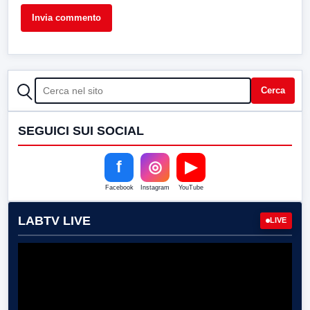
CERCA
Cerca
SEGUICI SUI SOCIAL
f
◎
▶
Facebook
Instagram
YouTube
LABTV LIVE
LIVE