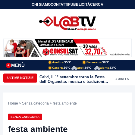
CHI SIAMO
CONTATTI
PUBBLICITÀ
CERCA
Avellino
35°C
Benevento
38°C
MENÙ
+
Caserta
36°C
Napoli
34°C
Salerno
33°C
Calvi, il 1° settembre torna la Festa
ULTIME NOTIZIE
1 ORA FA
dell’Organetto: musica e tradizioni
popolari dell’entroterra
Home
>
Senza categoria
> festa ambiente
SENZA CATEGORIA
festa ambiente