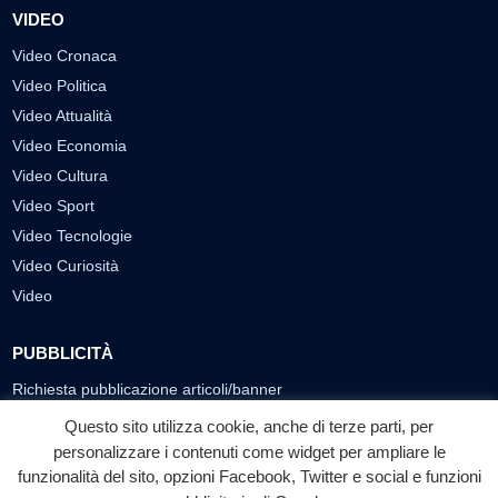
VIDEO
Video Cronaca
Video Politica
Video Attualità
Video Economia
Video Cultura
Video Sport
Video Tecnologie
Video Curiosità
Video
PUBBLICITÀ
Richiesta pubblicazione articoli/banner
Questo sito utilizza cookie, anche di terze parti, per
SEGUICI SUI SOCIAL
personalizzare i contenuti come widget per ampliare le
funzionalità del sito, opzioni Facebook, Twitter e social e funzioni
f
◎
▶