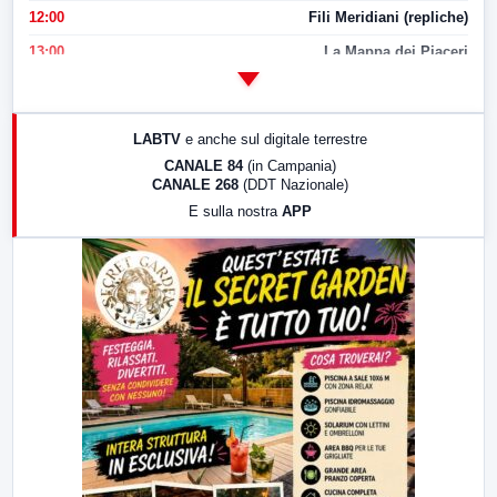
12:00
Fili Meridiani (repliche)
13:00
La Mappa dei Piaceri
14:00
LabNews
17:00
LabNews (replica)
LABTV
e anche sul digitale terrestre
18:30
Di Faccia e di Profilo (repliche)
CANALE 84
(in Campania)
CANALE 268
(DDT Nazionale)
19:30
LabNews (Diretta)
E sulla nostra
APP
21:00
Free Sport
23:00
LabNews (replica)