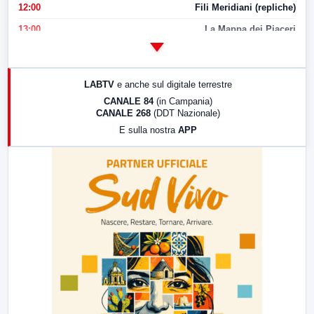
12:00
Fili Meridiani (repliche)
13:00
La Mappa dei Piaceri
14:00
LabNews
17:00
LabNews (replica)
LABTV
e anche sul digitale terrestre
18:30
Di Faccia e di Profilo (repliche)
CANALE 84
(in Campania)
CANALE 268
(DDT Nazionale)
19:30
LabNews (Diretta)
E sulla nostra
APP
21:00
Free Sport
23:00
LabNews (replica)