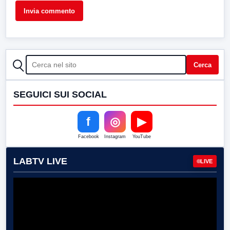
CERCA
Cerca
SEGUICI SUI SOCIAL
f
◎
▶
Facebook
Instagram
YouTube
LABTV LIVE
LIVE