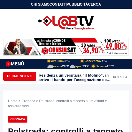
CHI SIAMO
CONTATTI
PUBBLICITÀ
CERCA
Avellino
28°C
Benevento
25°C
MENÙ
+
Caserta
28°C
Napoli
29°C
Salerno
29°C
Residenza universitaria “Il Molino”, in
ULTIME NOTIZIE
16 ORE FA
arrivo il bando per l’assegnazione dei
posti letto. Errico: “Un traguardo per
Benevento”
Home
>
Cronaca
> Polstrada: controlli a tappeto su revisioni e
assicurazioni
CRONACA
Polstrada: controlli a tappeto