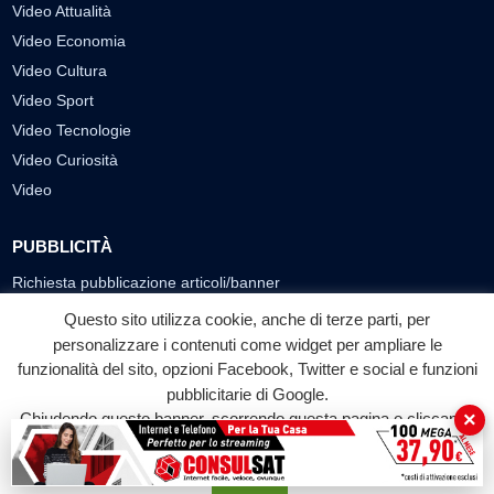
Video Attualità
Video Economia
Video Cultura
Video Sport
Video Tecnologie
Video Curiosità
Video
PUBBLICITÀ
Richiesta pubblicazione articoli/banner
Questo sito utilizza cookie, anche di terze parti, per
SEGUICI SUI SOCIAL
personalizzare i contenuti come widget per ampliare le
funzionalità del sito, opzioni Facebook, Twitter e social e funzioni
f
◎
▶
pubblicitarie di Google.
Facebook
Instagram
YouTube
×
Chiudendo questo banner, scorrendo questa pagina o cliccando
su qualunque suo elemento acconsenti all'uso dei cookie.
© 2026 LABTV - Tutti i diritti riservati
Accetta