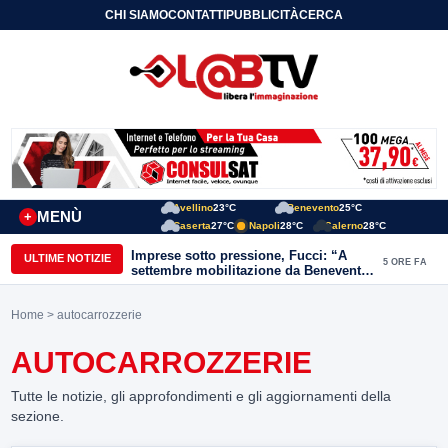
CHI SIAMO
CONTATTI
PUBBLICITÀ
CERCA
Avellino
23°C
Benevento
25°C
MENÙ
+
Caserta
27°C
Napoli
28°C
Salerno
28°C
Imprese sotto pressione, Fucci: “A
ULTIME NOTIZIE
5 ORE FA
settembre mobilitazione da Benevento
e Avellino”
Home
> autocarrozzerie
AUTOCARROZZERIE
Tutte le notizie, gli approfondimenti e gli aggiornamenti della
sezione.