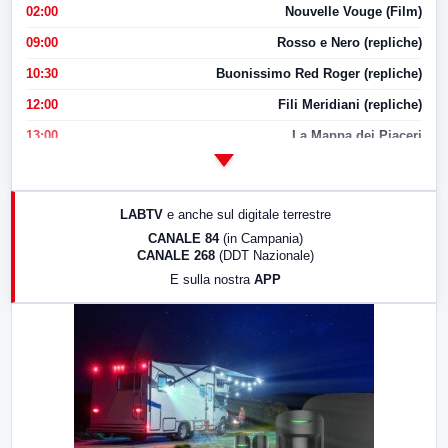
02:00
Nouvelle Vouge (Film)
09:00
Rosso e Nero (repliche)
10:30
Buonissimo Red Roger (repliche)
12:00
Fili Meridiani (repliche)
13:00
La Mappa dei Piaceri
14:00
LabNews
17:00
LabNews (replica)
LABTV
e anche sul digitale terrestre
18:30
Di Faccia e di Profilo (repliche)
CANALE 84
(in Campania)
CANALE 268
(DDT Nazionale)
19:30
LabNews (Diretta)
E sulla nostra
APP
21:00
Free Sport
23:00
LabNews (replica)