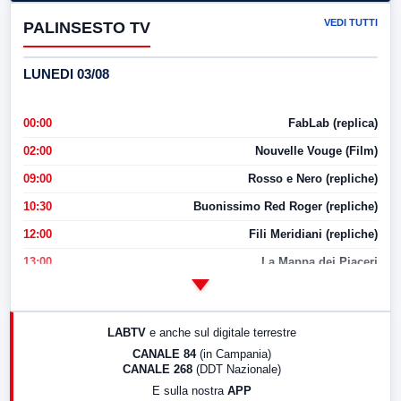
VEDI TUTTI
PALINSESTO TV
LUNEDI 03/08
00:00
FabLab (replica)
02:00
Nouvelle Vouge (Film)
09:00
Rosso e Nero (repliche)
10:30
Buonissimo Red Roger (repliche)
12:00
Fili Meridiani (repliche)
13:00
La Mappa dei Piaceri
14:00
LabNews
17:00
LabNews (replica)
LABTV
e anche sul digitale terrestre
18:30
Di Faccia e di Profilo (repliche)
CANALE 84
(in Campania)
CANALE 268
(DDT Nazionale)
19:30
LabNews (Diretta)
E sulla nostra
APP
21:00
Free Sport