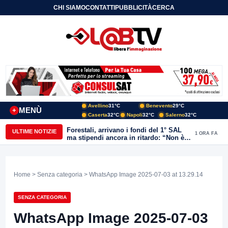
CHI SIAMO
CONTATTI
PUBBLICITÀ
CERCA
Avellino
31°C
Benevento
29°C
MENÙ
+
Caserta
32°C
Napoli
32°C
Salerno
32°C
Forestali, arrivano i fondi del 1° SAL
ULTIME NOTIZIE
1 ORA FA
ma stipendi ancora in ritardo: “Non è
più sostenibile”
Home
>
Senza categoria
> WhatsApp Image 2025-07-03 at 13.29.14
SENZA CATEGORIA
WhatsApp Image 2025-07-03