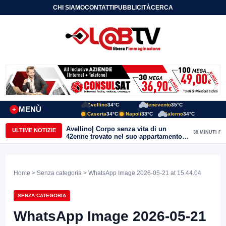
CHI SIAMO
CONTATTI
PUBBLICITÀ
CERCA
Avellino
34°C
Benevento
35°C
MENÙ
+
Caserta
34°C
Napoli
33°C
Salerno
34°C
Avellino| Corpo senza vita di un
ULTIME NOTIZIE
30 MINUTI FA
42enne trovato nel suo appartamento
in una pozza di sangue, giallo in viale
Italia: indagini in corso della Polizia
Home
>
Senza categoria
> WhatsApp Image 2026-05-21 at 15.44.04
SENZA CATEGORIA
WhatsApp Image 2026-05-21