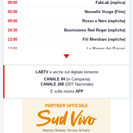
00:00
FabLab (replica)
02:00
Nouvelle Vouge (Film)
09:00
Rosso e Nero (repliche)
10:30
Buonissimo Red Roger (repliche)
12:00
Fili Meridiani (repliche)
13:00
La Mappa dei Piaceri
14:00
LabNews
17:00
LabNews (replica)
LABTV
e anche sul digitale terrestre
18:30
Di Faccia e di Profilo (repliche)
CANALE 84
(in Campania)
CANALE 268
(DDT Nazionale)
19:30
LabNews (Diretta)
E sulla nostra
APP
21:00
Free Sport
23:00
LabNews (replica)