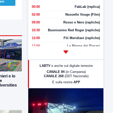
ram
00:00
FabLab (replica)
02:00
Nouvelle Vouge (Film)
09:00
Rosso e Nero (repliche)
10:30
Buonissimo Red Roger (repliche)
12:00
Fili Meridiani (repliche)
13:00
La Mappa dei Piaceri
14:00
LabNews
17:00
LabNews (replica)
LABTV
e anche sul digitale terrestre
18:30
Di Faccia e di Profilo (repliche)
CANALE 84
(in Campania)
ieri e lo
CANALE 268
(DDT Nazionale)
19:30
LabNews (Diretta)
ne
E sulla nostra
APP
21:00
Free Sport
versities
23:00
LabNews (replica)