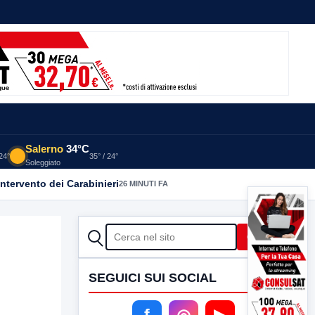
Salerno
34°C
 24°
35° / 24°
Soleggiato
intervento dei Carabinieri
26 MINUTI FA
CERCA
Cerca
SEGUICI SUI SOCIAL
f
◎
▶