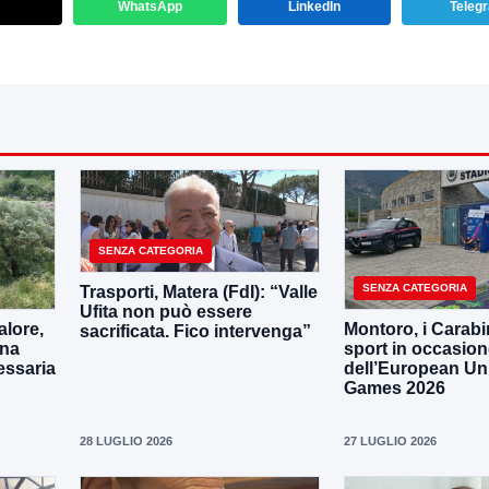
WhatsApp
LinkedIn
Teleg
SENZA CATEGORIA
SENZA CATEGORIA
Trasporti, Matera (FdI): “Valle
Ufita non può essere
lore,
Montoro, i Carabin
sacrificata. Fico intervenga”
una
sport in occasio
essaria
dell’European Uni
Games 2026
28 LUGLIO 2026
27 LUGLIO 2026