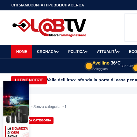
CHI SIAMO
CONTATTI
PUBBLICITÀ
CERCA
HOME
CRONACA
POLITICA
ATTUALITÀ
ECO
Avellino
36°C
38° / 20°
Soleggiato
Valle dell’Irno: sfonda la porta di casa per 
ULTIME NOTIZIE
Home
>
Senza categoria
> 1
SENZA CATEGORIA
1