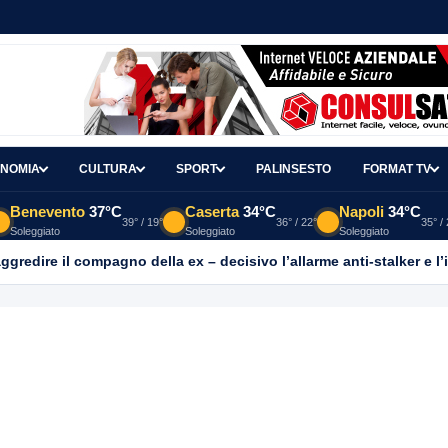
NOMIA
CULTURA
SPORT
PALINSESTO
FORMAT TV
Benevento
37°C
Caserta
34°C
Napoli
34°C
39° / 19°
36° / 22°
35° /
Soleggiato
Soleggiato
Soleggiato
aggredire il compagno della ex – decisivo l’allarme anti-stalker e l’