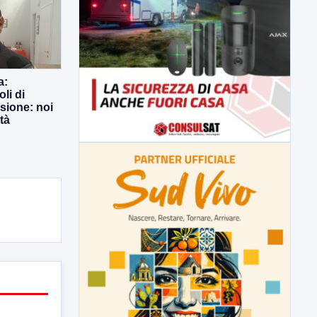
a:
li di
usione: noi
tà