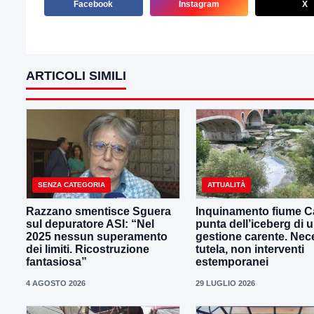
Facebook
Instagram
X
ARTICOLI SIMILI
SENZA CATEGORIA
ATTUALITÀ
Razzano smentisce Sguera
Inquinamento fiume Ca
sul depuratore ASI: “Nel
punta dell’iceberg di 
2025 nessun superamento
gestione carente. Nec
dei limiti. Ricostruzione
tutela, non interventi
fantasiosa”
estemporanei
4 AGOSTO 2026
29 LUGLIO 2026