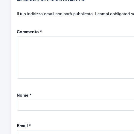
Il tuo indirizzo email non sarà pubblicato.
I campi obbligatori 
Commento
*
Nome
*
Email
*