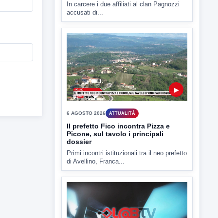
6 AGOSTO 2026
CRONACA
Assunzioni sotto minaccia,
estorsione e usura: in carcere Sepe
e De Paola
In carcere i due affiliati al clan Pagnozzi
accusati di...
▶
6 AGOSTO 2026
ATTUALITÀ
Il prefetto Fico incontra Pizza e
Picone, sul tavolo i principali
dossier
Primi incontri istituzionali tra il neo prefetto
di Avellino, Franca...