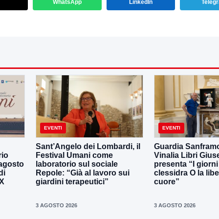
WhatsApp
LinkedIn
Teleg
EVENTI
EVENTI
Sant’Angelo dei Lombardi, il
Guardia Sanframo
rio
Festival Umani come
Vinalia Libri Giu
 agosto
laboratorio sul sociale
presenta “I giorni
di
Repole: “Già al lavoro sui
clessidra O la libe
IX
giardini terapeutici”
cuore”
3 AGOSTO 2026
3 AGOSTO 2026