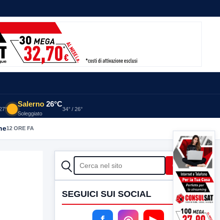
Salerno
26°C
 27°
34° / 26°
Soleggiato
he
12 ORE FA
CERCA
Cerca
SEGUICI SUI SOCIAL
f
◎
▶