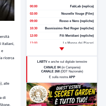
00:00
FabLab (replica)
02:00
Nouvelle Vouge (Film)
09:00
Rosso e Nero (repliche)
10:30
Buonissimo Red Roger (repliche)
12:00
Fili Meridiani (repliche)
ersità
13:00
La Mappa dei Piaceri
italiani,
14:00
LabNews
 e
17:00
LabNews (replica)
la ricerca
LABTV
e anche sul digitale terrestre
18:30
Di Faccia e di Profilo (repliche)
CANALE 84
(in Campania)
CANALE 268
(DDT Nazionale)
19:30
LabNews (Diretta)
E sulla nostra
APP
21:00
Free Sport
, alle
23:00
LabNews (replica)
a di
 Stone,