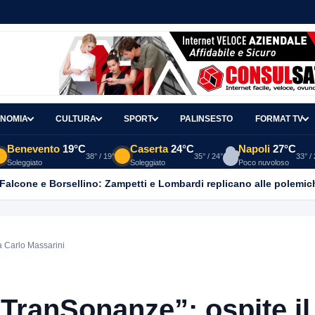
NOMIA
CULTURA
SPORT
PALINSESTO
FORMAT TV
Benevento
19°C
Caserta
24°C
Napoli
27°C
38° / 19°
35° / 24°
33° /
Soleggiato
Soleggiato
Poco nuvoloso
 Falcone e Borsellino: Zampetti e Lombardi replicano alle polemic
ta Carlo Massarini
 “TranSonanze”: ospite il