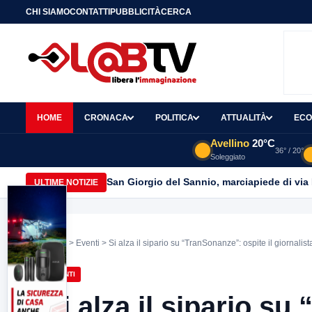
CHI SIAMO
CONTATTI
PUBBLICITÀ
CERCA
HOME
CRONACA
POLITICA
ATTUALITÀ
ECO
Avellino
20°C
36° / 20°
Soleggiato
San Giorgio del Sannio, marciapiede di via
ULTIME NOTIZIE
Home
>
Eventi
> Si alza il sipario su “TranSonanze”: ospite il giornalis
EVENTI
Si alza il sipario su