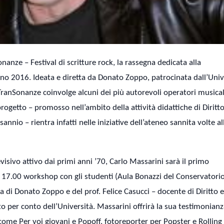
nze – Festival di scritture rock, la rassegna dedicata alla
no 2016. Ideata e diretta da Donato Zoppo, patrocinata dall’Univ
TranSonanze coinvolge alcuni dei più autorevoli operatori musicali 
progetto – promosso nell’ambito della attività didattiche di Diritto
nio – rientra infatti nelle iniziative dell’ateneo sannita volte al
isivo attivo dai primi anni ’70, Carlo Massarini sarà il primo
 17.00 workshop con gli studenti (Aula Bonazzi del Conservatorio)
a di Donato Zoppo e del prof. Felice Casucci – docente di Diritto e
 per conto dell’Università. Massarini offrirà la sua testimonianz
 come Per voi giovani e Popoff, fotoreporter per Popster e Rolling