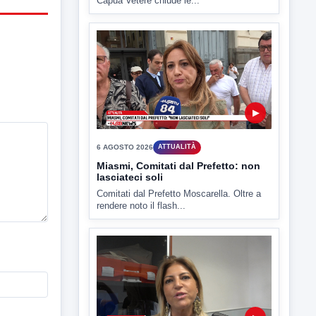
▶
6 AGOSTO 2026
ATTUALITÀ
Miasmi, Comitati dal Prefetto: non
lasciateci soli
Comitati dal Prefetto Moscarella. Oltre a
rendere noto il flash...
▶
6 AGOSTO 2026
ATTUALITÀ
Tirata del Carro ancora in forse,
D'Ambrosio: continuiamo a lavorare
L'assessore comunale alla Cultura di
Mirabella Eclano, Raffaella Rita