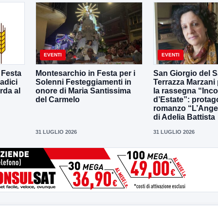
EVENTI
EVENTI
 Festa
Montesarchio in Festa per i
San Giorgio del S
adici
Solenni Festeggiamenti in
Terrazza Marzani
rda al
onore di Maria Santissima
la rassegna “Inco
del Carmelo
d’Estate”: protago
romanzo “L’Ange
di Adelia Battista
31 LUGLIO 2026
31 LUGLIO 2026