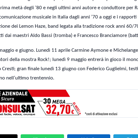
rima metà degli ’80 e negli ultimi anni autore e conduttore per R
omunicazione musicale in Italia dagli anni ’70 a oggi e i rapporti 
azione dei Lemon Haze, band legata alla tradizione rock anni 60/70
retti dai maestri Aldo Bassi (tromba) e Francesco Branciamore (batt
e, maggio e giugno. Lunedì 11 aprile Carmine Aymone e Michelange
atori della mostra Rock!; lunedì 9 maggio entrerà in gioco il mon
 Cresti; gran finale lunedì 13 giugno con Federico Guglielmi, tes
ano nell’ultimo trentennio.