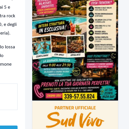
ai 5 e
tra rock
, e degli
eria).
lo Iossa
do
timone