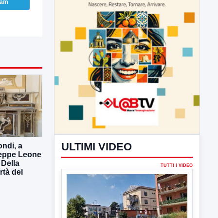
ram
ULTIMI VIDEO
TUTTI I VIDEO
ndi, a
seppe Leone
▶
 Della
rtà del
6 AGOSTO 2026
CRONACA
Trovato in casa 42enne in una
pozza di sangue, giallo a viale Italia
Ritrovato senza vita il corpo di un 42enne