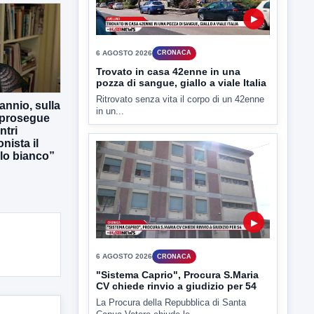
in un...
annio, sulla
 prosegue
▶
ntri
nista il
6 AGOSTO 2026
CRONACA
lo bianco”
"Sistema Caprio", Procura S.Maria
CV chiede rinvio a giudizio per 54
La Procura della Repubblica di Santa
Capua Vetere chiude le...