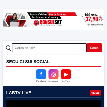
CERCA
Cerca
SEGUICI SUI SOCIAL
f
◎
▶
Facebook
Instagram
YouTube
LABTV LIVE
LIVE