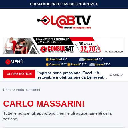
CHI SIAMO
CONTATTI
PUBBLICITÀ
CERCA
Avellino
21°C
Benevento
22°C
MENÙ
+
Caserta
25°C
Napoli
27°C
Salerno
27°C
Imprese sotto pressione, Fucci: “A
ULTIME NOTIZIE
10 ORE FA
settembre mobilitazione da Benevento
e Avellino”
Home
> carlo massarini
CARLO MASSARINI
Tutte le notizie, gli approfondimenti e gli aggiornamenti della
sezione.