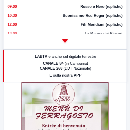
09:00
Rosso e Nero (repliche)
10:30
Buonissimo Red Roger (repliche)
12:00
Fili Meridiani (repliche)
13:00
La Mappa dei Piaceri
14:00
LabNews
17:00
LabNews (replica)
LABTV
e anche sul digitale terrestre
18:30
Di Faccia e di Profilo (repliche)
CANALE 84
(in Campania)
CANALE 268
(DDT Nazionale)
19:30
LabNews (Diretta)
E sulla nostra
APP
21:00
Free Sport
23:00
LabNews (replica)