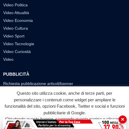
Video Politica
Video Attualità
Video Economia
Video Cultura
Video Sport
Video Tecnologie
Video Curiosità
Video
PUBBLICITÀ
Richiesta pubblicazione articoli/banner
Questo sito utilizza cookie, anche di terze parti, per
SEGUICI SUI SOCIAL
personalizzare i contenuti come widget per ampliare le
funzionalità del sito, opzioni Facebook, Twitter e social e funzioni
f
◎
▶
pubblicitarie di Google.
Facebook
Instagram
YouTube
×
Chiudendo questo banner, scorrendo questa pagina o cliccando
su qualunque suo elemento acconsenti all'uso dei cookie.