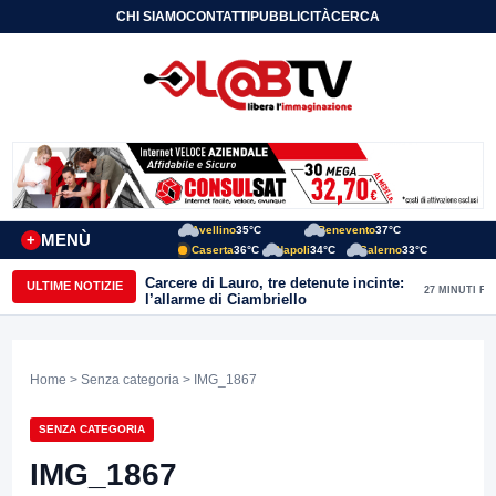
CHI SIAMO
CONTATTI
PUBBLICITÀ
CERCA
Avellino
35°C
Benevento
37°C
MENÙ
+
Caserta
36°C
Napoli
34°C
Salerno
33°C
Carcere di Lauro, tre detenute incinte:
ULTIME NOTIZIE
27 MINUTI FA
l’allarme di Ciambriello
Home
>
Senza categoria
> IMG_1867
SENZA CATEGORIA
IMG_1867