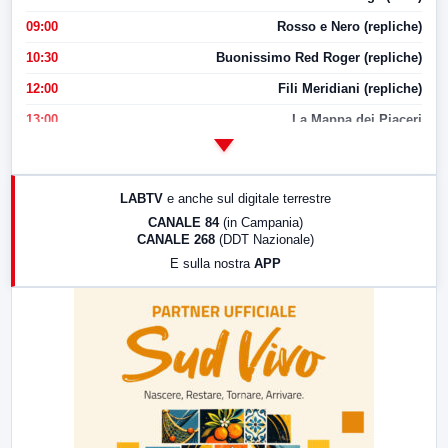
09:00
Rosso e Nero (repliche)
10:30
Buonissimo Red Roger (repliche)
12:00
Fili Meridiani (repliche)
13:00
La Mappa dei Piaceri
14:00
LabNews
17:00
LabNews (replica)
LABTV
e anche sul digitale terrestre
18:30
Di Faccia e di Profilo (repliche)
CANALE 84
(in Campania)
CANALE 268
(DDT Nazionale)
19:30
LabNews (Diretta)
E sulla nostra
APP
21:00
Free Sport
23:00
LabNews (replica)