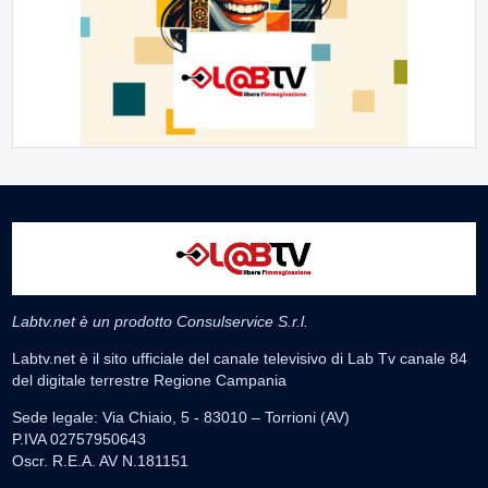
Labtv.net è un prodotto Consulservice S.r.l.
Labtv.net è il sito ufficiale del canale televisivo di Lab Tv canale 84
del digitale terrestre Regione Campania
Sede legale: Via Chiaio, 5 - 83010 – Torrioni (AV)
P.IVA 02757950643
Oscr. R.E.A. AV N.181151