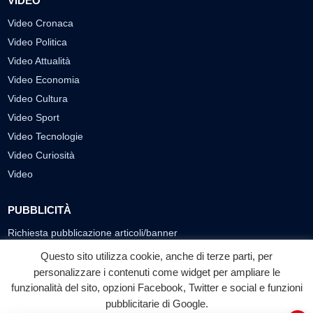
VIDEO
Video Cronaca
Video Politica
Video Attualità
Video Economia
Video Cultura
Video Sport
Video Tecnologie
Video Curiosità
Video
PUBBLICITÀ
Richiesta pubblicazione articoli/banner
Questo sito utilizza cookie, anche di terze parti, per
SEGUICI SUI SOCIAL
personalizzare i contenuti come widget per ampliare le
funzionalità del sito, opzioni Facebook, Twitter e social e funzioni
f
◎
▶
pubblicitarie di Google.
Facebook
Instagram
YouTube