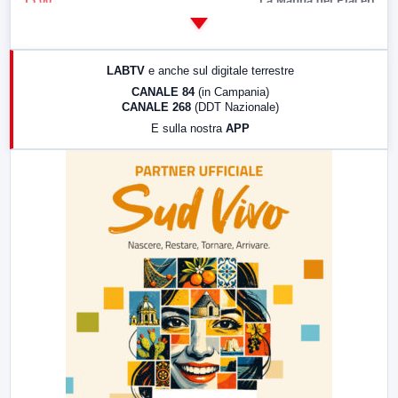
13:00
La Mappa dei Piaceri
14:00
LabNews
17:00
LabNews (replica)
LABTV
e anche sul digitale terrestre
18:30
Di Faccia e di Profilo (repliche)
CANALE 84
(in Campania)
CANALE 268
(DDT Nazionale)
19:30
LabNews (Diretta)
E sulla nostra
APP
21:00
Free Sport
23:00
LabNews (replica)