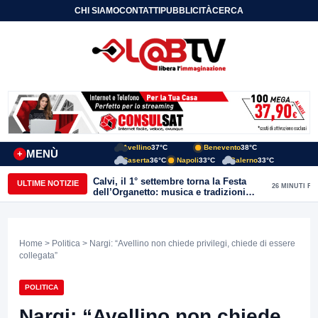
CHI SIAMO
CONTATTI
PUBBLICITÀ
CERCA
Avellino
37°C
Benevento
38°C
MENÙ
+
Caserta
36°C
Napoli
33°C
Salerno
33°C
Calvi, il 1° settembre torna la Festa
ULTIME NOTIZIE
26 MINUTI FA
dell’Organetto: musica e tradizioni
popolari dell’entroterra
Home
>
Politica
> Nargi: “Avellino non chiede privilegi, chiede di essere
collegata”
POLITICA
Nargi: “Avellino non chiede