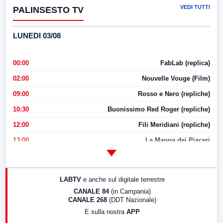
VEDI TUTTI
PALINSESTO TV
LUNEDI 03/08
00:00
FabLab (replica)
02:00
Nouvelle Vouge (Film)
09:00
Rosso e Nero (repliche)
10:30
Buonissimo Red Roger (repliche)
12:00
Fili Meridiani (repliche)
13:00
La Mappa dei Piaceri
14:00
LabNews
17:00
LabNews (replica)
LABTV
e anche sul digitale terrestre
18:30
Di Faccia e di Profilo (repliche)
CANALE 84
(in Campania)
CANALE 268
(DDT Nazionale)
19:30
LabNews (Diretta)
E sulla nostra
APP
21:00
Free Sport