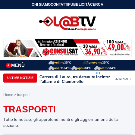
CHI SIAMO
CONTATTI
PUBBLICITÀ
CERCA
Avellino
35°C
Benevento
35°C
MENÙ
+
Caserta
34°C
Napoli
33°C
Salerno
34°C
Carcere di Lauro, tre detenute incinte:
ULTIME NOTIZIE
32 MINUTI FA
l’allarme di Ciambriello
Home
> trasporti
TRASPORTI
Tutte le notizie, gli approfondimenti e gli aggiornamenti della
sezione.